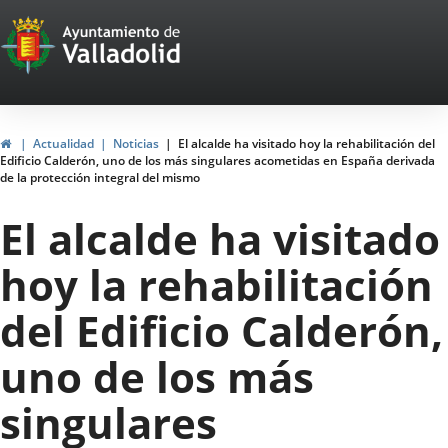
Portal
Saltar al contenido
Web
del
Ayuntamiento
Inicio
Actualidad
Noticias
El alcalde ha visitado hoy la rehabilitación del
Edificio Calderón, uno de los más singulares acometidas en España derivada
de
de la protección integral del mismo
Valladolid
El alcalde ha visitado
hoy la rehabilitación
del Edificio Calderón,
uno de los más
singulares