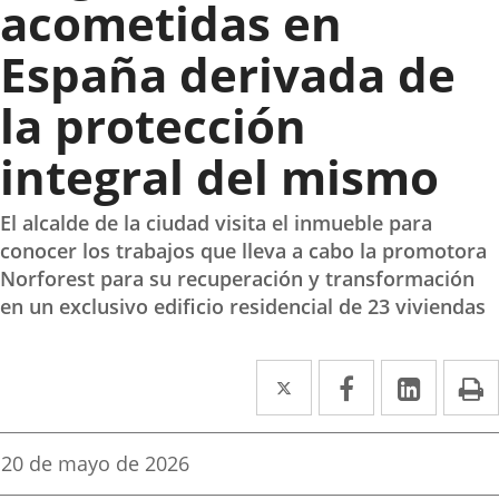
acometidas en
España derivada de
la protección
integral del mismo
El alcalde de la ciudad visita el inmueble para
conocer los trabajos que lleva a cabo la promotora
Norforest para su recuperación y transformación
en un exclusivo edificio residencial de 23 viviendas
Twitter
Enlace
Facebook
Enlace
Linke
Enlace
I
a
a
a
una
una
una
Fecha
20 de mayo de 2026
de
aplicación
aplicación
aplica