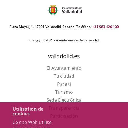
Plaza Mayor, 1. 47001 Valladolid, España. Teléfono:
+34 983 426 100
Copyright 2025 - Ayuntamiento de Valladolid
valladolid.es
El Ayuntamiento
Tu ciudad
Para ti
Este
Turismo
enlace
Enlace
Sede Electrónica
se
a
Transparencia
Utilisation de
cookies
abrirá
una
Participación
Ce site Web utilise
en
aplicación