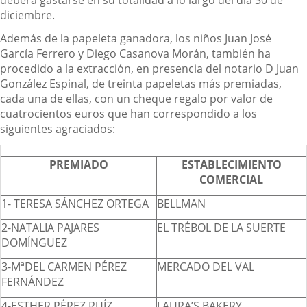
deberá gastarse en su totalidad a lo largo del día 30 de
diciembre.
Además de la papeleta ganadora, los niños Juan José
García Ferrero y Diego Casanova Morán, también ha
procedido a la extracción, en presencia del notario D Juan
González Espinal, de treinta papeletas más premiadas,
cada una de ellas, con un cheque regalo por valor de
cuatrocientos euros que han correspondido a los
siguientes agraciados:
PREMIADO
ESTABLECIMIENTO
COMERCIAL
1- TERESA SÁNCHEZ ORTEGA
BELLMAN
2-NATALIA PAJARES
EL TRÉBOL DE LA SUERTE
DOMÍNGUEZ
3-MªDEL CARMEN PÉREZ
MERCADO DEL VAL
FERNÁNDEZ
4-ESTHER PÉREZ RUÍZ
LAURA’S BAKERY