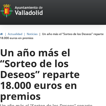
Portal
Saltar al contenido
Web
del
Ayuntamiento
Inicio
Actualidad
Noticias
Un año más el “Sorteo de los Deseos” reparte
18.000 euros en premios
de
Un año más el
Valladolid
“Sorteo de los
Deseos” reparte
18.000 euros en
premios
Un año más el “Sorteo de los Deseos” reparte