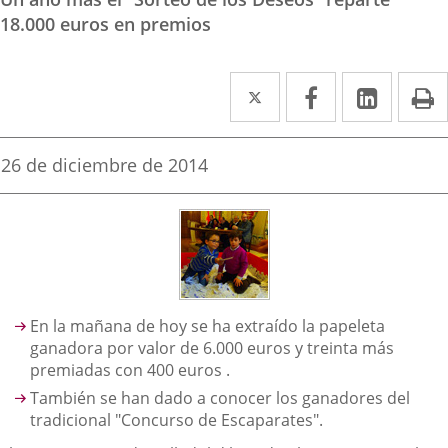
18.000 euros en premios
Twitter
Enlace
Facebook
Enlace
Linke
Enlace
I
a
a
a
una
una
una
Fecha
26 de diciembre de 2014
de
aplicación
aplicación
aplica
la
noticia
externa.
externa.
extern
Descripción
En la mañana de hoy se ha extraído la papeleta
ganadora por valor de 6.000 euros y treinta más
premiadas con 400 euros .
También se han dado a conocer los ganadores del
tradicional "Concurso de Escaparates".