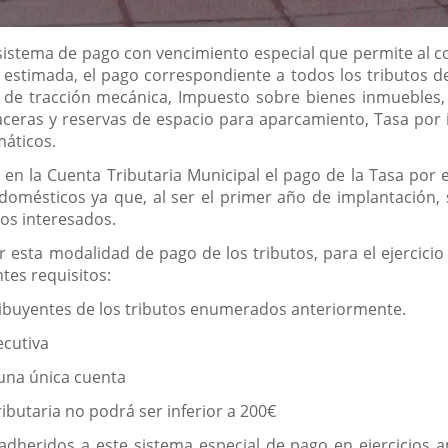
 sistema de pago con vencimiento especial que permite al c
 estimada, el pago correspondiente a todos los tributos d
s de tracción mecánica, Impuesto sobre bienes inmuebles
aceras y reservas de espacio para aparcamiento, Tasa por i
máticos.
e en la Cuenta Tributaria Municipal el pago de la Tasa por 
omésticos ya que, al ser el primer año de implantación, s
los interesados.
r esta modalidad de pago de los tributos, para el ejercici
ntes requisitos:
tribuyentes de los tributos enumerados anteriormente.
ecutiva
 una única cuenta
ributaria no podrá ser inferior a 200€
 adheridos a este sistema especial de pago en ejercicios