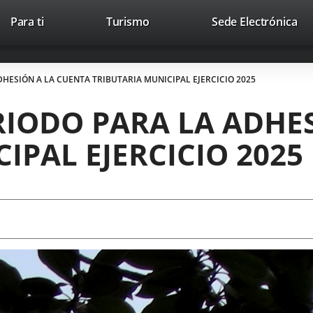
Este
En
Para ti
Turismo
Sede Electrónica
Accesibilidad
Trabaja con nosotros
Contac
enlace
a
se
un
abrirá
apl
HESIÓN A LA CUENTA TRIBUTARIA MUNICIPAL EJERCICIO 2025
en
ext
una
RIODO PARA LA ADHE
ventana
nueva.
IPAL EJERCICIO 2025