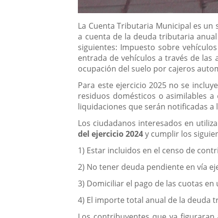
Descripción
La Cuenta Tributaria Municipal es un
a cuenta de la deuda tributaria anual
siguientes: Impuesto sobre vehículo
entrada de vehículos a través de las 
ocupación del suelo por cajeros auto
Para este ejercicio 2025 no se incluy
residuos domésticos o asimilables a d
liquidaciones que serán notificadas a 
Los ciudadanos interesados en utiliza
del ejercicio 2024
y cumplir los siguie
1) Estar incluidos en el censo de con
2) No tener deuda pendiente en vía ej
3) Domiciliar el pago de las cuotas en
4) El importe total anual de la deuda t
Los contribuyentes que ya figuraran