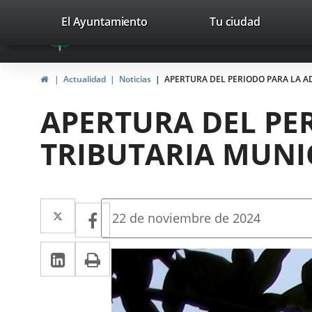
Portal
Saltar al contenido
valladolid.es
El Ayuntamiento
Tu ciudad
avaTop
Web
del
Inicio
Actualidad
Noticias
APERTURA DEL PERIODO PARA LA AD
Ayuntamiento
APERTURA DEL PE
de
TRIBUTARIA MUNIC
Valladolid
Twitter
Enlace
Facebook
Enlace
Fecha
22 de noviembre de 2024
de
a
a
la
LinkedIn
Enlace
Imprimir
una
noticia
una
a
aplicación
aplicación
una
externa.
externa.