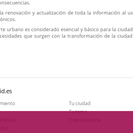
consecuencias.
 la renovación y actualización de toda la información al 
rónicos.
te urbano es considerado esencial y básico para la ciuda
ecesidades que surgen con la transformación de la ciudad
id.es
amiento
Tu ciudad
Este
Turismo
Enlace
enlace
trónica
Transparencia
a
se
ción