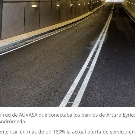
 la red de AUVASA que conectaba los barrios de Arturo Eyries
e Andrómeda.
ementar en más de un 180% la actual oferta de servicio en 