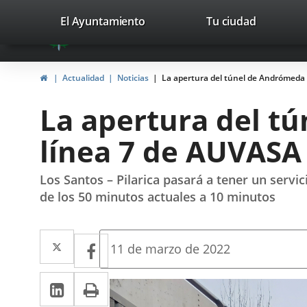
Portal
Saltar al contenido
valladolid.es
El Ayuntamiento
Tu ciudad
avaTop
Web
del
Inicio
Actualidad
Noticias
La apertura del túnel de Andrómeda 
Ayuntamiento
La apertura del t
de
línea 7 de AUVASA 
Valladolid
Los Santos – Pilarica pasará a tener un servi
de los 50 minutos actuales a 10 minutos
Twitter
Enlace
Facebook
Enlace
Fecha
11 de marzo de 2022
de
a
a
la
LinkedIn
Enlace
Imprimir
una
noticia
una
a