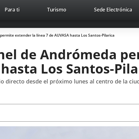
Este
En
Para ti
Turismo
Sede Electrónica
Accesibilidad
Trabaja con nosotros
Contac
enlace
a
se
un
abrirá
apl
permite extender la línea 7 de AUVASA hasta Los Santos-Pilarica
en
ext
una
únel de Andrómeda pe
ventana
nueva.
hasta Los Santos-Pila
cio directo desde el próximo lunes al centro de la 