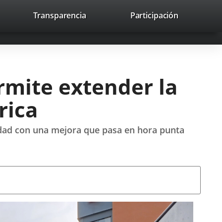
lace
Transparencia
Participación
avaHeaderSocial
Enlace
Enlace
Enlace
Recherche
to
Recherch
a
a
a
a
una
una
una
icación
aplicación
aplicación
aplicación
erna.
externa.
externa.
externa.
rmite extender la
rica
ciudad con una mejora que pasa en hora punta