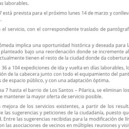
as laborables.
 7 está prevista para el próximo lunes 14 de marzo y conlleva
.
 el servicio, con el correspondiente traslado de pantógraf
rómeda implica una oportunidad histórica y deseada para l
an planteado bajo una reordenación donde se incremente al
actualmente tienen el resto de la ciudad donde da cobertura, 
36 a 104 expediciones de ida y vuelta en días laborables, 
ión de la cabecera junto con todo el equipamiento del pan
 de espacio público, y con una adaptación óptima.
a 7 hasta el barrio de Los Santos – Pilarica, se eliminan lo
de mantener la mayor oferta de servicio posible.
mejora de los servicios existentes, a partir de los resul
 las sugerencias y peticiones de la ciudadanía, puesto que
id. Entre las sugerencias recibidas para la modificación de l
on las asociaciones de vecinos en múltiples reuniones y vis