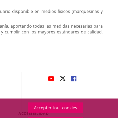
usuario disponible en medios físicos (marquesinas y
danía, aportando todas las medidas necesarias para
 y cumplir con los mayores estándares de calidad,
avaHeaderSocial
ENLACE
ENLACE
ENLACE
A
A
A
UNA
UNA
UNA
APLICACIÓN
APLICACIÓN
APLICACIÓN
EXTERNA.
EXTERNA.
EXTERNA.
Accepter tout cookies
Menú
ACCESIBILIDAD