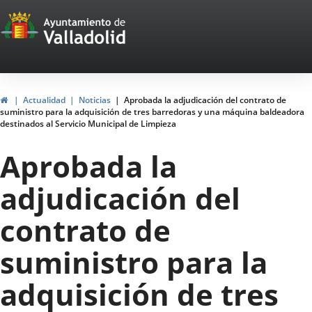
Portal
Saltar al contenido
Web
del
Ayuntamiento
Inicio
Actualidad
Noticias
Aprobada la adjudicación del contrato de
suministro para la adquisición de tres barredoras y una máquina baldeadora
de
destinados al Servicio Municipal de Limpieza
Valladolid
Aprobada la
adjudicación del
contrato de
suministro para la
adquisición de tres