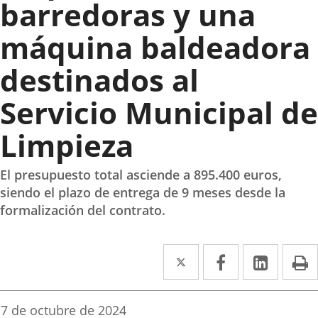
barredoras y una
máquina baldeadora
destinados al
Servicio Municipal de
Limpieza
El presupuesto total asciende a 895.400 euros,
siendo el plazo de entrega de 9 meses desde la
formalización del contrato.
Twitter
Enlace
Facebook
Enlace
Linke
Enlace
I
a
a
a
una
una
una
Fecha
7 de octubre de 2024