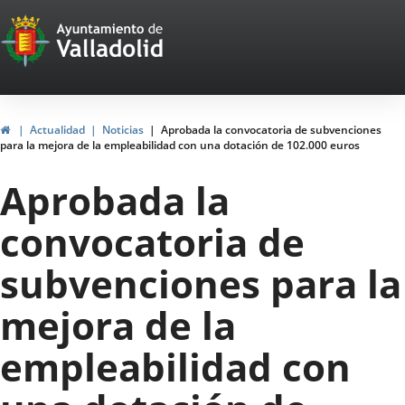
Portal
Saltar al contenido
Web
del
Ayuntamiento
Inicio
Actualidad
Noticias
Aprobada la convocatoria de subvenciones
para la mejora de la empleabilidad con una dotación de 102.000 euros
de
Aprobada la
Valladolid
convocatoria de
subvenciones para la
mejora de la
empleabilidad con