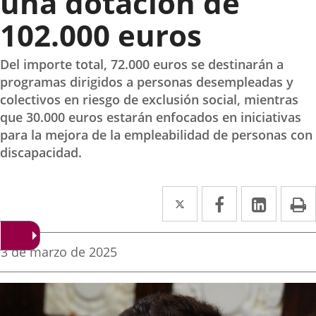
una dotación de
102.000 euros
Del importe total, 72.000 euros se destinarán a
programas dirigidos a personas desempleadas y
colectivos en riesgo de exclusión social, mientras
que 30.000 euros estarán enfocados en iniciativas
para la mejora de la empleabilidad de personas con
discapacidad.
Twitter
Enlace
Facebook
Enlace
Linke
Enlace
I
a
a
a
una
una
una
Fecha
3 de marzo de 2025
de
aplicación
aplicación
aplica
la
noticia
externa.
externa.
extern