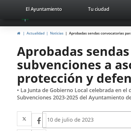
Portal
Saltar al contenido
valladolid.es
El Ayuntamiento
Tu ciudad
avaTop
Web
del
Inicio
Actualidad
Noticias
Aprobadas sendas convocatorias para
Ayuntamiento
Aprobadas sendas 
de
subvenciones a as
Valladolid
protección y defe
• La Junta de Gobierno Local celebrada en el 
Subvenciones 2023-2025 del Ayuntamiento de 
Twitter
Enlace
Facebook
Enlace
Fecha
10 de julio de 2023
de
a
a
la