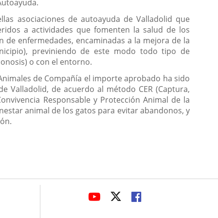
 Autoayuda.
llas asociaciones de autoayuda de Valladolid que
ridos a actividades que fomenten la salud de los
ón de enfermedades, encaminadas a la mejora de la
unicipio), previniendo de este modo todo tipo de
onosis) o con el entorno.
s Animales de Compañía el importe aprobado ha sido
 de Valladolid, de acuerdo al método CER (Captura,
Convivencia Responsable y Protección Animal de la
enestar animal de los gatos para evitar abandonos, y
ión.
avaHeaderSocial
ENLACE
ENLACE
ENLACE
A
A
A