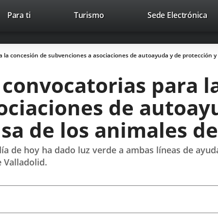
Este
En
Para ti
Turismo
Sede Electrónica
Accesibilidad
Trabaja con nosotros
Contac
enlace
a
se
un
abrirá
apl
 la concesión de subvenciones a asociaciones de autoayuda y de protección y
en
ext
una
convocatorias para l
ventana
nueva.
ociaciones de autoay
nsa de los animales d
día de hoy ha dado luz verde a ambas líneas de ayuda
Valladolid.