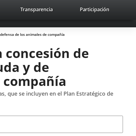
lace
Transparencia
Participación
avaHeaderSocial
Enlace
Enlace
Enlace
Recherche
to
Recherch
a
a
a
a
una
una
una
icación
aplicación
aplicación
aplicación
 defensa de los animales de compañía
erna.
externa.
externa.
externa.
a concesión de
uda y de
e compañía
s, que se incluyen en el Plan Estratégico de