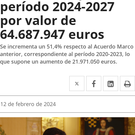
período 2024-2027
por valor de
64.687.947 euros
Se incrementa un 51,4% respecto al Acuerdo Marco
anterior, correspondiente al período 2020-2023, lo
que supone un aumento de 21.971.050 euros.
Twitter
Enlace
Facebook
Enlace
Linke
Enlace
I
a
a
a
una
una
una
Fecha
12 de febrero de 2024
de
aplicación
aplicación
aplica
la
noticia
externa.
externa.
extern