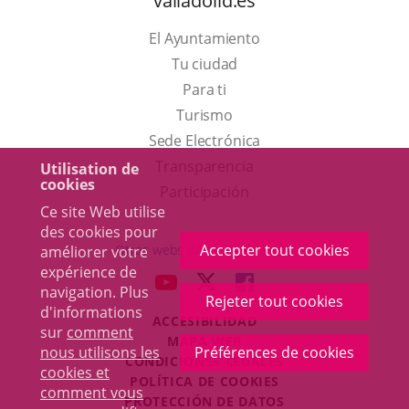
valladolid.es
El Ayuntamiento
Tu ciudad
Para ti
Este
Turismo
enlace
Enlace
Sede Electrónica
se
a
Transparencia
Utilisation de
cookies
abrirá
una
Participación
Ce site Web utilise
en
aplicación
des cookies pour
una
externa.
Accepter tout cookies
Otras webs del ayuntamiento
améliorer votre
ventana
expérience de
aderSocial
ENLACE
ENLACE
ENLACE
navigation. Plus
nueva.
Rejeter tout cookies
A
A
A
d'informations
ACCESIBILIDAD
UNA
UNA
UNA
sur
comment
MAPA WEB
APLICACIÓN
APLICACIÓN
APLICACIÓN
nous utilisons les
Préférences de cookies
r
CONDICIONES LEGALES
EXTERNA.
EXTERNA.
EXTERNA.
cookies et
POLÍTICA DE COOKIES
comment vous
PROTECCIÓN DE DATOS