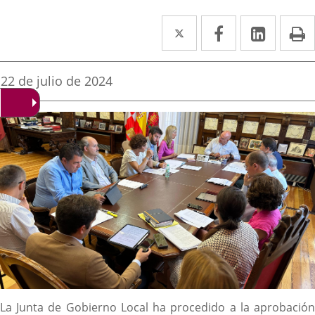
Twitter
Enlace
Facebook
Enlace
Linke
Enlace
I
a
a
a
una
una
una
Fecha
22 de julio de 2024
de
aplicación
aplicación
aplica
la
noticia
externa.
externa.
extern
Descripción
La Junta de Gobierno Local ha procedido a la aprobación