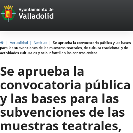
Portal
Saltar al contenido
Web
del
Ayuntamiento
Inicio
Actualidad
Noticias
Se aprueba la convocatoria pública y las bases
para las subvenciones de las muestras teatrales, de cultura tradicional y de
de
actividades culturales y ocio infantil en los centros cívicos
Valladolid
Se aprueba la
convocatoria pública
y las bases para las
subvenciones de las
muestras teatrales,