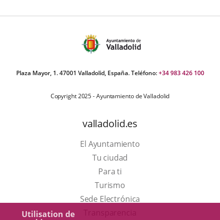
Plaza Mayor, 1. 47001 Valladolid, España. Teléfono:
+34 983 426 100
Copyright 2025 - Ayuntamiento de Valladolid
valladolid.es
El Ayuntamiento
Tu ciudad
Para ti
Este
Turismo
enlace
Enlace
Sede Electrónica
se
a
Transparencia
Utilisation de