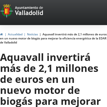
Portal
Saltar al contenido
Web
del
Ayuntamiento
Inicio
Actualidad
Noticias
Aquavall invertirá más de 2,1 millones de euros
en un nuevo motor de biogás para mejorar la eficiencia energética de la EDAR
de
de Valladolid
Valladolid
Aquavall invertirá
más de 2,1 millones
de euros en un
nuevo motor de
biogás para mejorar