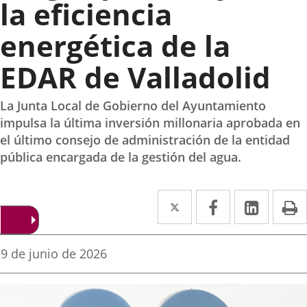
la eficiencia
energética de la
EDAR de Valladolid
La Junta Local de Gobierno del Ayuntamiento
impulsa la última inversión millonaria aprobada en
el último consejo de administración de la entidad
pública encargada de la gestión del agua.
Twitter
Enlace
Facebook
Enlace
Linke
Enlace
I
a
a
a
una
una
una
Fecha
9 de junio de 2026
de
aplicación
aplicación
aplica
la
noticia
externa.
externa.
extern