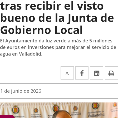
tras recibir el visto
bueno de la Junta de
Gobierno Local
El Ayuntamiento da luz verde a más de 5 millones
de euros en inversiones para mejorar el servicio de
agua en Valladolid.
Twitter
Enlace
Facebook
Enlace
Linke
Enlace
I
a
a
a
una
una
una
Fecha
1 de junio de 2026
de
aplicación
aplicación
aplica
la
noticia
externa.
externa.
extern