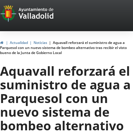
Portal
Saltar al contenido
Web
del
Ayuntamiento
Inicio
Actualidad
Noticias
Aquavall reforzará el suministro de agua a
Parquesol con un nuevo sistema de bombeo alternativo tras recibir el visto
de
bueno de la Junta de Gobierno Local
Valladolid
Aquavall reforzará el
suministro de agua a
Parquesol con un
nuevo sistema de
bombeo alternativo