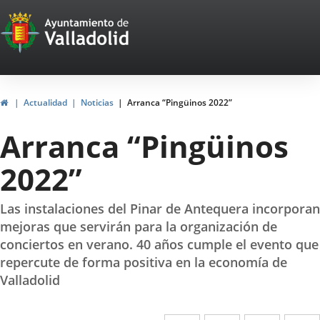
Portal
Saltar al contenido
Web
del
Ayuntamiento
Inicio
Actualidad
Noticias
Arranca “Pingüinos 2022”
de
Arranca “Pingüinos
Valladolid
2022”
Las instalaciones del Pinar de Antequera incorporan
mejoras que servirán para la organización de
conciertos en verano. 40 años cumple el evento que
repercute de forma positiva en la economía de
Valladolid