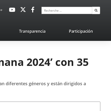
avaHeaderSocial
Enlace
Enlace
Enlace
Recherche
to
Recherch
a
a
a
una
una
una
aplicación
aplicación
aplicación
lace
Transparencia
Participación
externa.
externa.
externa.
na
licación
terna.
mana 2024’ con 35
an diferentes géneros y están dirigidos a