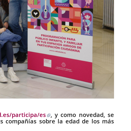
Enlace
.es/participa/es
, y como novedad, se
a
las compañías sobre la edad de los más
una