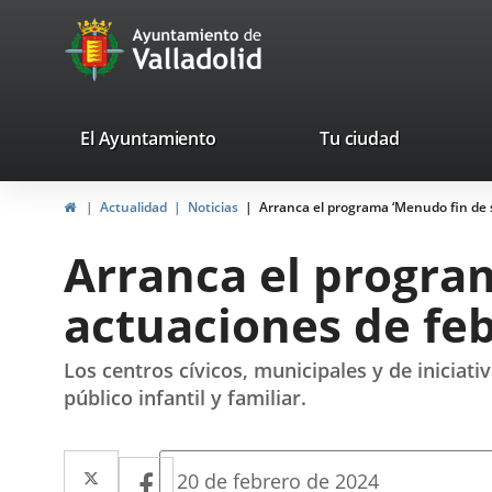
Portal
Saltar al contenido
avaTop
Web
del
Ayuntamiento
valladolid.es
El Ayuntamiento
Tu ciudad
de
Inicio
Actualidad
Noticias
Arranca el programa ‘Menudo fin de
Valladolid
Arranca el progra
actuaciones de fe
Los centros cívicos, municipales y de iniciat
público infantil y familiar.
Twitter
Enlace
Facebook
Enlace
Fecha
20 de febrero de 2024