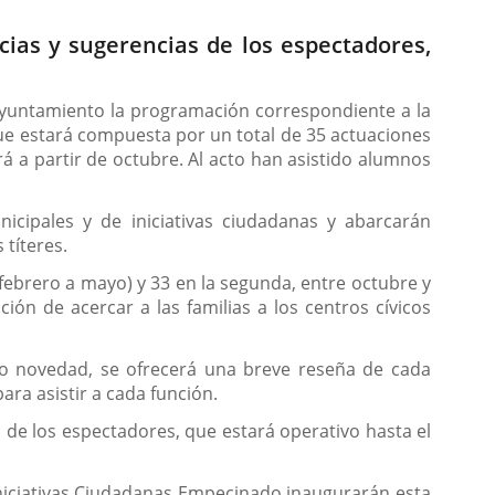
aplicación
externa.
cias y sugerencias de los espectadores,
Ayuntamiento la programación correspondiente a la
ue estará compuesta por un total de 35 actuaciones
á a partir de octubre. Al acto han asistido alumnos
unicipales y de iniciativas ciudadanas y abarcarán
 títeres.
febrero a mayo) y 33 en la segunda, entre octubre y
ón de acercar a las familias a los centros cívicos
o novedad, se ofrecerá una breve reseña de cada
ra asistir a cada función.
 de los espectadores, que estará operativo hasta el
ón
.
Iniciativas Ciudadanas Empecinado inaugurarán esta