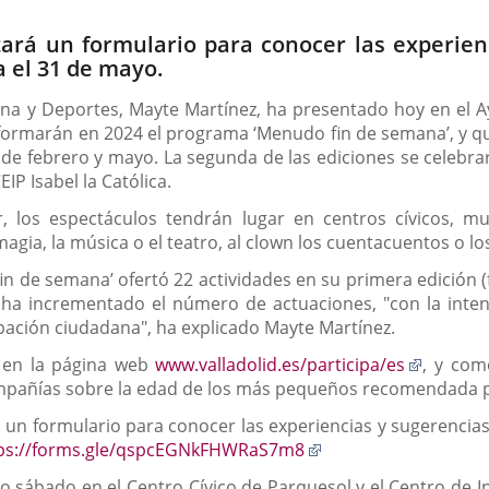
tará un formulario para conocer las experien
a el 31 de mayo.
ana y Deportes, Mayte Martínez, ha presentado hoy en el 
formarán en 2024 el programa ‘Menudo fin de semana’, y q
de febrero y mayo. La segunda de las ediciones se celebrar
IP Isabel la Católica.
iar, los espectáculos tendrán lugar en centros cívicos, m
agia, la música o el teatro, al clown los cuentacuentos o los
n de semana’ ofertó 22 actividades en su primera edición (
ha incrementado el número de actuaciones, "con la intenci
pación ciudadana", ha explicado Mayte Martínez.
Enlace
 en la página web
www.valladolid.es/participa/es
, y com
a
compañías sobre la edad de los más pequeños recomendada pa
una
 un formulario para conocer las experiencias y sugerencias
aplicaci
Enlace
ps://forms.gle/qspcEGNkFHWRaS7m8
externa
a
 sábado en el Centro Cívico de Parquesol y el Centro de 