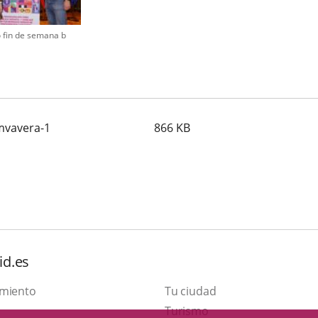
fin de semana b
mvavera-1
866
KB
id.es
amiento
Tu ciudad
Este
Turismo