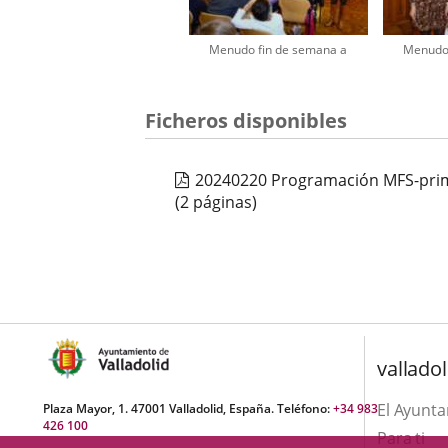
Menudo fin de semana a
Menudo 
Número
Ficheros disponibles
de
diapositivas:
2
20240220 Programación MFS-pri
(2 páginas)
valladol
El Ayunt
Plaza Mayor, 1. 47001 Valladolid, España. Teléfono:
+34 983
426 100
Para ti