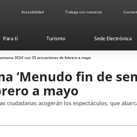
Accesibilidad
Trabaja con nosotros
Contac
Este
En
Para ti
Turismo
Sede Electrónica
enlace
a
se
u
 semana 2024’ con 35 actuaciones de febrero a mayo
abrirá
ap
en
ex
ma ‘Menudo fin de se
una
ventana
brero a mayo
nueva.
ivas ciudadanas acogerán los espectáculos, que abarc