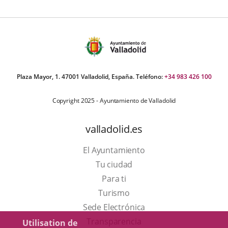
Plaza Mayor, 1. 47001 Valladolid, España. Teléfono:
+34 983 426 100
Copyright 2025 - Ayuntamiento de Valladolid
valladolid.es
El Ayuntamiento
Tu ciudad
Para ti
Este
Turismo
enlace
Enlace
Sede Electrónica
se
a
Transparencia
Utilisation de