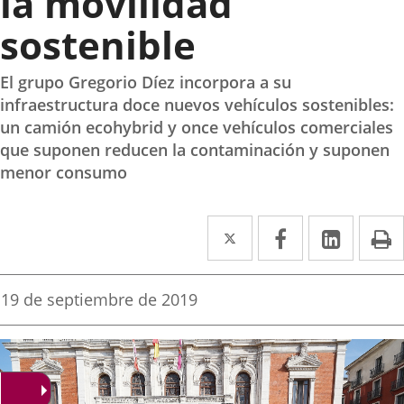
la movilidad
sostenible
El grupo Gregorio Díez incorpora a su
infraestructura doce nuevos vehículos sostenibles:
un camión ecohybrid y once vehículos comerciales
que suponen reducen la contaminación y suponen
menor consumo
Twitter
Enlace
Facebook
Enlace
Linke
Enlace
I
a
a
a
una
una
una
Fecha
19 de septiembre de 2019
de
aplicación
aplicación
aplica
la
noticia
externa.
externa.
extern