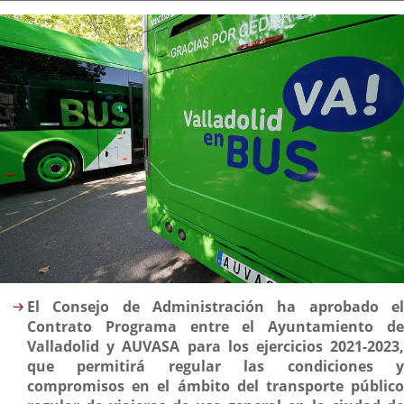
la
noticia
externa.
externa.
extern
Descripción
El Consejo de Administración ha aprobado el
Contrato Programa entre el Ayuntamiento de
Valladolid y AUVASA para los ejercicios 2021-2023,
que permitirá regular las condiciones y
compromisos en el ámbito del transporte público