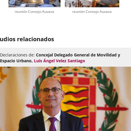
reunión Consejo Auvasa
reunión Consejo Auvasa
udios relacionados
Declaraciones de:
Concejal Delegado General de Movilidad y
Espacio Urbano,
Luis Ángel Velez Santiago