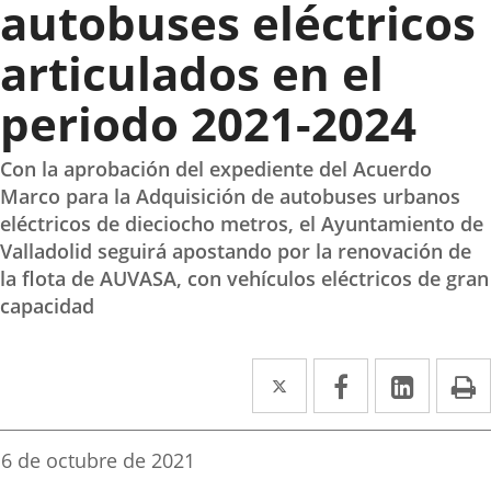
autobuses eléctricos
articulados en el
periodo 2021-2024
Con la aprobación del expediente del Acuerdo
Marco para la Adquisición de autobuses urbanos
eléctricos de dieciocho metros, el Ayuntamiento de
Valladolid seguirá apostando por la renovación de
la flota de AUVASA, con vehículos eléctricos de gran
capacidad
Twitter
Enlace
Facebook
Enlace
Linke
Enlace
I
a
a
a
una
una
una
Fecha
6 de octubre de 2021
de
aplicación
aplicación
aplica