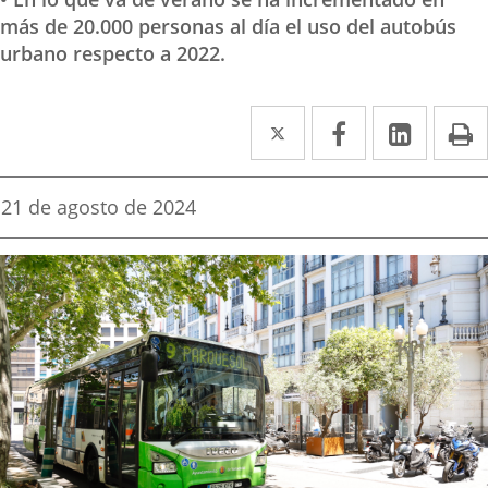
más de 20.000 personas al día el uso del autobús
urbano respecto a 2022.
Twitter
Enlace
Facebook
Enlace
Linke
Enlace
I
a
a
a
una
una
una
Fecha
21 de agosto de 2024
de
aplicación
aplicación
aplica
la
noticia
externa.
externa.
extern