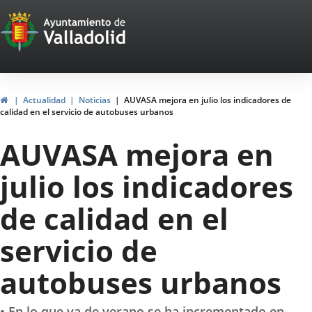
Portal
Saltar al contenido
Web
del
Ayuntamiento
Inicio
Actualidad
Noticias
AUVASA mejora en julio los indicadores de
calidad en el servicio de autobuses urbanos
de
AUVASA mejora en
Valladolid
julio los indicadores
de calidad en el
servicio de
autobuses urbanos
• En lo que va de verano se ha incrementado en