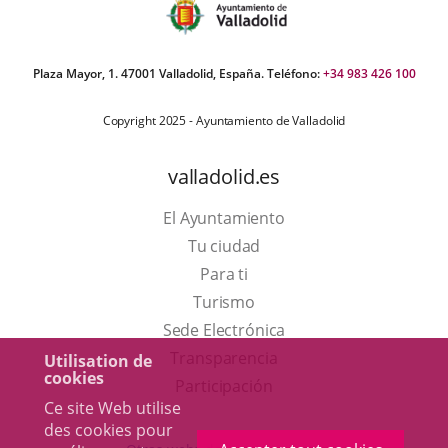
Plaza Mayor, 1. 47001 Valladolid, España. Teléfono:
+34 983 426 100
Copyright 2025 - Ayuntamiento de Valladolid
valladolid.es
El Ayuntamiento
Tu ciudad
Para ti
Este
Turismo
enlace
Enlace
Sede Electrónica
se
a
Transparencia
Utilisation de
cookies
abrirá
una
Participación
Ce site Web utilise
en
aplicación
des cookies pour
una
externa.