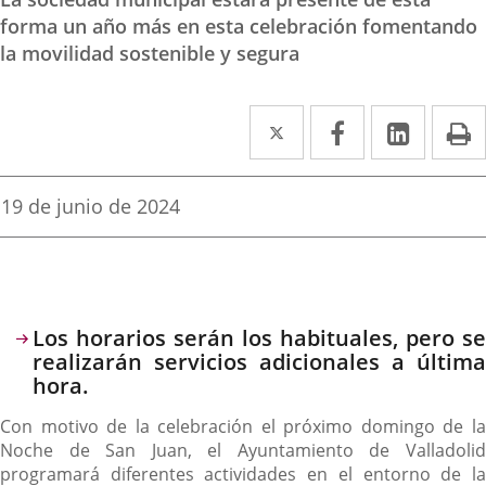
forma un año más en esta celebración fomentando
la movilidad sostenible y segura
Twitter
Enlace
Facebook
Enlace
Linke
Enlace
I
a
a
a
una
una
una
Fecha
19 de junio de 2024
de
aplicación
aplicación
aplica
la
noticia
externa.
externa.
extern
Descripción
Los horarios serán los habituales, pero se
realizarán servicios adicionales a última
hora.
Con motivo de la celebración el próximo domingo de la
Noche de San Juan, el Ayuntamiento de Valladolid
programará diferentes actividades en el entorno de la