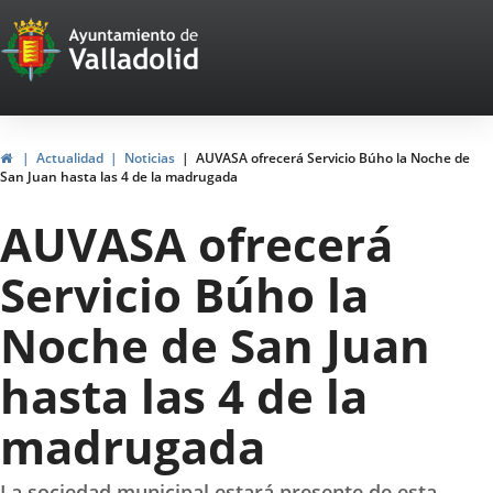
Portal
Saltar al contenido
Web
del
Ayuntamiento
Inicio
Actualidad
Noticias
AUVASA ofrecerá Servicio Búho la Noche de
San Juan hasta las 4 de la madrugada
de
AUVASA ofrecerá
Valladolid
Servicio Búho la
Noche de San Juan
hasta las 4 de la
madrugada
La sociedad municipal estará presente de esta