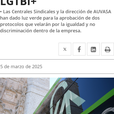
LGTBI+
• Las Centrales Sindicales y la dirección de AUVASA
han dado luz verde para la aprobación de dos
protocolos que velarán por la igualdad y no
discriminación dentro de la empresa.
Twitter
Enlace
Facebook
Enlace
Linke
Enlace
I
a
a
a
una
una
una
Fecha
5 de marzo de 2025
de
aplicación
aplicación
aplica
la
noticia
externa.
externa.
extern