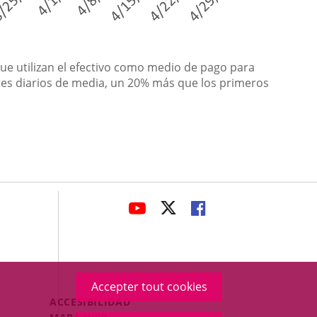
ue utilizan el efectivo como medio de pago para
etes diarios de media, un 20% más que los primeros
avaHeaderSocial
ENLACE
ENLACE
ENLACE
A
A
A
UNA
UNA
UNA
APLICACIÓN
APLICACIÓN
APLICACIÓN
EXTERNA.
EXTERNA.
EXTERNA.
Accepter tout cookies
Menú
ACCESIBILIDAD
Legal