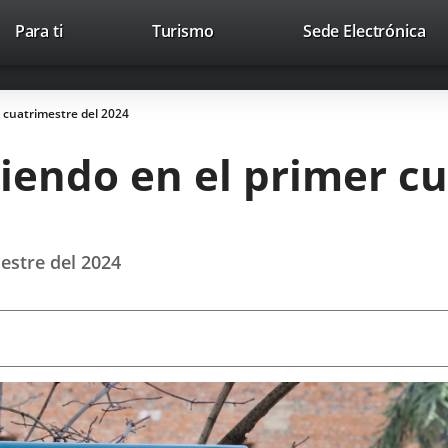
Este
En
Para ti
Turismo
Sede Electrónica
Accesibilidad
Trabaja con nosotros
Contac
enlace
a
se
un
abrirá
apl
 cuatrimestre del 2024
en
ext
una
iendo en el primer cu
ventana
nueva.
estre del 2024