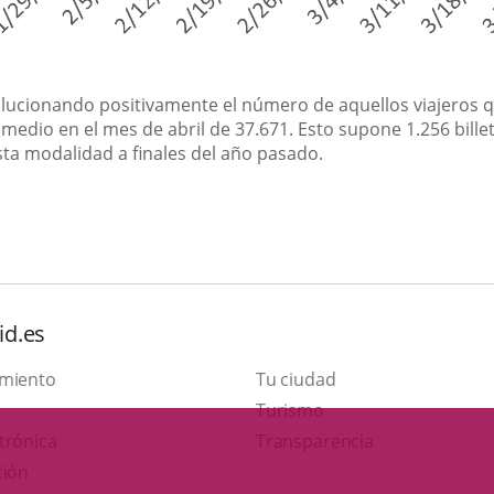
lucionando positivamente el número de aquellos viajeros q
 medio en el mes de abril de 37.671. Esto supone 1.256 bill
ta modalidad a finales del año pasado.
id.es
amiento
Tu ciudad
Este
Turismo
Enlace
enlace
trónica
Transparencia
a
se
ción