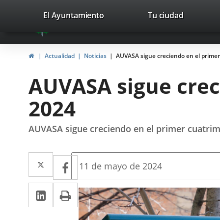
Portal
Saltar al contenido
valladolid.es
El Ayuntamiento
Tu ciudad
avaTop
Web
del
Inicio
Actualidad
Noticias
AUVASA sigue creciendo en el primer
Ayuntamiento
AUVASA sigue crec
de
2024
Valladolid
AUVASA sigue creciendo en el primer cuatrim
Twitter
Enlace
Facebook
Enlace
Fecha
11 de mayo de 2024
de
a
a
la
LinkedIn
Enlace
Imprimir
una
noticia
una
a
aplicación
aplicación