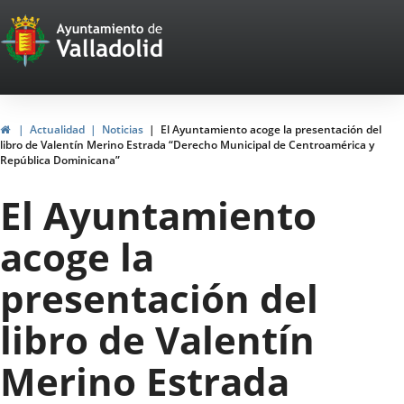
Portal
Saltar al contenido
Web
del
Ayuntamiento
Inicio
Actualidad
Noticias
El Ayuntamiento acoge la presentación del
libro de Valentín Merino Estrada “Derecho Municipal de Centroamérica y
de
República Dominicana”
Valladolid
El Ayuntamiento
acoge la
presentación del
libro de Valentín
Merino Estrada