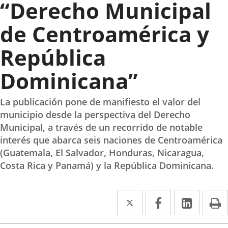
“Derecho Municipal
de Centroamérica y
República
Dominicana”
La publicación pone de manifiesto el valor del
municipio desde la perspectiva del Derecho
Municipal, a través de un recorrido de notable
interés que abarca seis naciones de Centroamérica
(Guatemala, El Salvador, Honduras, Nicaragua,
Costa Rica y Panamá) y la República Dominicana.
Twitter
Enlace
Facebook
Enlace
Linke
Enlace
I
a
a
a