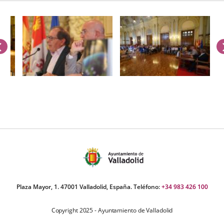
anterior
úmero
e
apositivas:
Plaza Mayor, 1. 47001 Valladolid, España. Teléfono:
+34 983 426 100
Copyright 2025 - Ayuntamiento de Valladolid