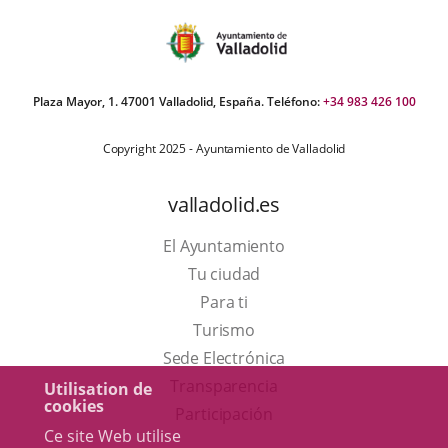
Plaza Mayor, 1. 47001 Valladolid, España. Teléfono:
+34 983 426 100
Copyright 2025 - Ayuntamiento de Valladolid
valladolid.es
El Ayuntamiento
Tu ciudad
Para ti
Este
Turismo
enlace
Enlace
Sede Electrónica
se
a
Transparencia
Utilisation de
cookies
abrirá
una
Participación
Ce site Web utilise
en
aplicación