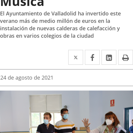
Música
El Ayuntamiento de Valladolid ha invertido este
verano más de medio millón de euros en la
instalación de nuevas calderas de calefacción y
obras en varios colegios de la ciudad
Twitter
Enlace
Facebook
Enlace
Linke
Enlace
I
a
a
a
una
una
una
Fecha
24 de agosto de 2021
de
aplicación
aplicación
aplica
la
noticia
externa.
externa.
extern