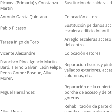
Picavea (Primaria) y Constanza
Sustitución de calderas 
Martín
Antonio García Quintana
Colocación estores
Sustitución peldaños ac
Pablo Picasso
escalera edificio Infantil
Arreglo escaleras acceso 
Teresa Iñigo de Toro
del centro
Vicente Aleixandre
Colocación estores
Francisco Pino, Ignacio Martín
Reparación fisuras y pin
Baró, Tierno Galván, León Felipe,
vallados exteriores, acce
Pedro Gómez Bosque, Allúe
columnas, etc.
Morer,
Reparación de la cubierta
Miguel Hernández
porche de acceso y de ot
goteras
Rehabilitación de parte d
Allue Morer
y poda y arreglo alcorqu