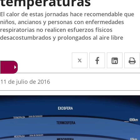
temperaturas
El calor de estas jornadas hace recomendable que
niños, ancianos y personas con enfermedades
respiratorias no realicen esfuerzos físicos
desacostumbrados y prolongados al aire libre
Twitter
Enlace
Facebook
Enlace
Linke
Enlace
I
a
a
a
una
una
una
Fecha
11 de julio de 2016
de
aplicación
aplicación
aplica
la
noticia
externa.
externa.
extern