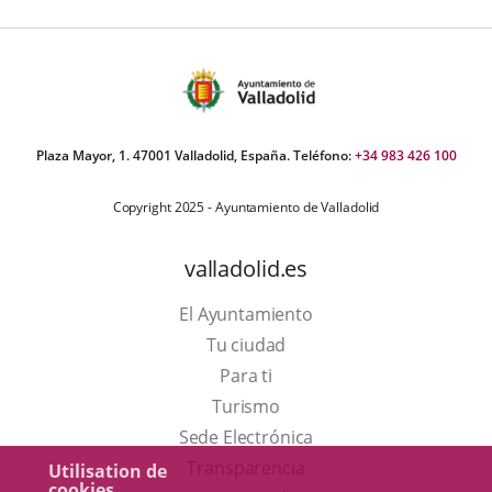
Plaza Mayor, 1. 47001 Valladolid, España. Teléfono:
+34 983 426 100
Copyright 2025 - Ayuntamiento de Valladolid
valladolid.es
El Ayuntamiento
Tu ciudad
Para ti
Este
Turismo
enlace
Enlace
Sede Electrónica
se
a
Transparencia
Utilisation de
cookies