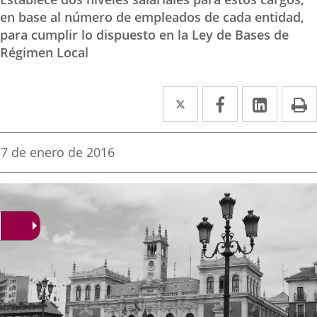
en base al número de empleados de cada entidad,
para cumplir lo dispuesto en la Ley de Bases de
Régimen Local
Twitter
Enlace
Facebook
Enlace
Linke
Enlace
I
a
a
a
una
una
una
Fecha
7 de enero de 2016
de
aplicación
aplicación
aplica
la
noticia
externa.
externa.
extern