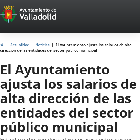
Portal
Saltar al contenido
Web
del
Ayuntamiento
Inicio
Actualidad
Noticias
El Ayuntamiento ajusta los salarios de alta
dirección de las entidades del sector público municipal
de
El Ayuntamiento
Valladolid
ajusta los salarios de
alta dirección de las
entidades del sector
público municipal
Establece dos niveles salariales para estos cargos,