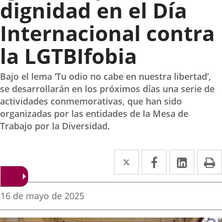
dignidad en el Día
Internacional contra
la LGTBIfobia
Bajo el lema ‘Tu odio no cabe en nuestra libertad’,
se desarrollarán en los próximos días una serie de
actividades conmemorativas, que han sido
organizadas por las entidades de la Mesa de
Trabajo por la Diversidad.
Twitter
Enlace
Facebook
Enlace
Linke
Enlace
I
a
a
a
una
una
una
Fecha
16 de mayo de 2025
de
aplicación
aplicación
aplica
la