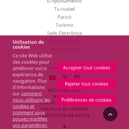
El Ayuntamiento
Tu ciudad
Para ti
Este
Turismo
enlace
Enlace
Sede Electrónica
se
a
Transparencia
Utilisation de
cookies
abrirá
una
Participación
Ce site Web utilise
en
aplicación
des cookies pour
una
externa.
Accepter tout cookies
Otras webs del ayuntamiento
améliorer votre
ventana
expérience de
aderSocial
ENLACE
ENLACE
ENLACE
navigation. Plus
nueva.
Rejeter tout cookies
A
A
A
d'informations
ACCESIBILIDAD
UNA
UNA
UNA
sur
comment
MAPA WEB
APLICACIÓN
APLICACIÓN
APLICACIÓN
nous utilisons les
Préférences de cookies
r
CONDICIONES LEGALES
EXTERNA.
EXTERNA.
EXTERNA.
cookies et
POLÍTICA DE COOKIES
comment vous
"Volver
PROTECCIÓN DE DATOS
pouvez modifier
Toggl
vos paramètres
.
Iniciar
navig
arriba"