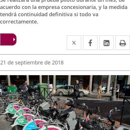
acuerdo con la empresa concesionaria, y la medida
tendrá continuidad definitiva si todo va
correctamente.
Twitter
Enlace
Facebook
Enlace
Linke
Enlace
I
a
a
a
una
una
una
Fecha
21 de septiembre de 2018
de
aplicación
aplicación
aplica
la
noticia
externa.
externa.
extern