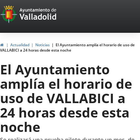
Portal
Saltar al contenido
Web
del
Ayuntamiento
Inicio
Actualidad
Noticias
El Ayuntamiento amplía el horario de uso de
VALLABICI a 24 horas desde esta noche
de
El Ayuntamiento
Valladolid
amplía el horario de
uso de VALLABICI a
24 horas desde esta
noche
Se realizará una prueba piloto durante un mes, de