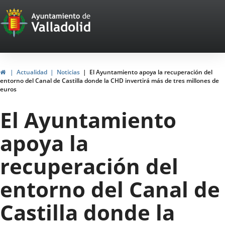
Portal
Saltar al contenido
Web
del
Ayuntamiento
Inicio
Actualidad
Noticias
El Ayuntamiento apoya la recuperación del
entorno del Canal de Castilla donde la CHD invertirá más de tres millones de
de
euros
Valladolid
El Ayuntamiento
apoya la
recuperación del
entorno del Canal de
Castilla donde la