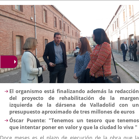
la
noticia
externa.
externa.
extern
Descripción
El organismo está finalizando además la redacción
del proyecto de rehabilitación de la margen
izquierda de la dársena de Valladolid con un
presupuesto aproximado de tres millones de euros
Óscar Puente: "Tenemos un tesoro que tenemos
que intentar poner en valor y que la ciudad lo viva "
Doce meses es el plazo de ejecución de la obra que la