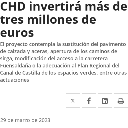
CHD invertirá más de
tres millones de
euros
El proyecto contempla la sustitución del pavimento
de calzada y aceras, apertura de los caminos de
sirga, modificación del acceso a la carretera
Fuensaldaña o la adecuación al Plan Regional del
Canal de Castilla de los espacios verdes, entre otras
actuaciones
Twitter
Enlace
Facebook
Enlace
Linke
Enlace
I
a
a
a
una
una
una
Fecha
29 de marzo de 2023
de
aplicación
aplicación
aplica