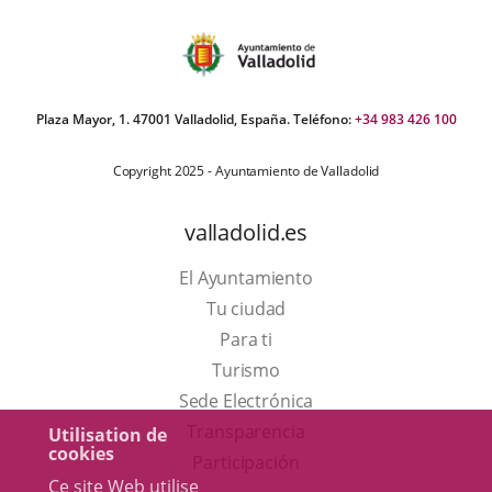
Plaza Mayor, 1. 47001 Valladolid, España. Teléfono:
+34 983 426 100
Copyright 2025 - Ayuntamiento de Valladolid
valladolid.es
El Ayuntamiento
Tu ciudad
Para ti
Este
Turismo
enlace
Enlace
Sede Electrónica
se
a
Transparencia
Utilisation de
cookies
abrirá
una
Participación
Ce site Web utilise