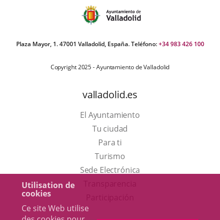
Plaza Mayor, 1. 47001 Valladolid, España. Teléfono:
+34 983 426 100
Copyright 2025 - Ayuntamiento de Valladolid
valladolid.es
El Ayuntamiento
Tu ciudad
Para ti
Este
Turismo
enlace
Enlace
Sede Electrónica
se
a
Transparencia
Utilisation de
cookies
abrirá
una
Participación
Ce site Web utilise
en
aplicación
des cookies pour