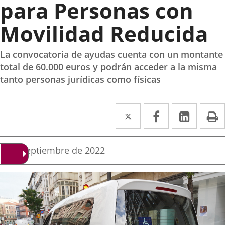
para Personas con
Movilidad Reducida
La convocatoria de ayudas cuenta con un montante
total de 60.000 euros y podrán acceder a la misma
tanto personas jurídicas como físicas
Twitter
Enlace
Facebook
Enlace
Linke
Enlace
I
a
a
a
una
una
una
Fecha
9 de septiembre de 2022
de
aplicación
aplicación
aplica
la
noticia
externa.
externa.
extern