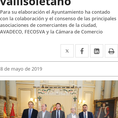
vallisoletano
Para su elaboración el Ayuntamiento ha contado
con la colaboración y el consenso de las principales
asociaciones de comerciantes de la ciudad,
AVADECO, FECOSVA y la Cámara de Comercio
Twitter
Enlace
Facebook
Enlace
Linke
Enlace
I
a
a
a
una
una
una
Fecha
8 de mayo de 2019
de
aplicación
aplicación
aplica
la
noticia
externa.
externa.
extern