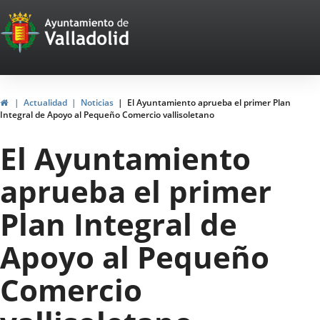
Portal
Saltar al contenido
Web
del
Ayuntamiento
Inicio
Actualidad
Noticias
El Ayuntamiento aprueba el primer Plan
Integral de Apoyo al Pequeño Comercio vallisoletano
de
El Ayuntamiento
Valladolid
aprueba el primer
Plan Integral de
Apoyo al Pequeño
Comercio