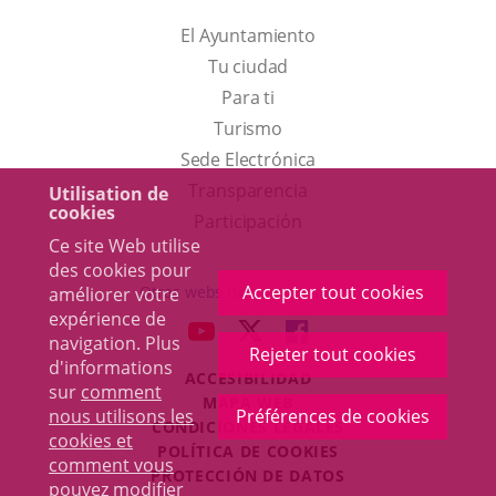
El Ayuntamiento
Tu ciudad
Para ti
Este
Turismo
enlace
Enlace
Sede Electrónica
se
a
Transparencia
Utilisation de
cookies
abrirá
una
Participación
Ce site Web utilise
en
aplicación
des cookies pour
una
externa.
Accepter tout cookies
Otras webs del ayuntamiento
améliorer votre
ventana
expérience de
aderSocial
ENLACE
ENLACE
ENLACE
navigation. Plus
nueva.
Rejeter tout cookies
A
A
A
d'informations
ACCESIBILIDAD
UNA
UNA
UNA
sur
comment
MAPA WEB
APLICACIÓN
APLICACIÓN
APLICACIÓN
nous utilisons les
Préférences de cookies
r
CONDICIONES LEGALES
EXTERNA.
EXTERNA.
EXTERNA.
cookies et
POLÍTICA DE COOKIES
comment vous
PROTECCIÓN DE DATOS
pouvez modifier
Toggl