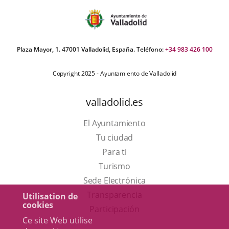
Plaza Mayor, 1. 47001 Valladolid, España. Teléfono:
+34 983 426 100
Copyright 2025 - Ayuntamiento de Valladolid
valladolid.es
El Ayuntamiento
Tu ciudad
Para ti
Este
Turismo
enlace
Enlace
Sede Electrónica
se
a
Transparencia
Utilisation de
cookies
abrirá
una
Participación
Ce site Web utilise
en
aplicación