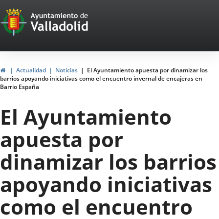
Portal
Saltar al contenido
Web
del
Ayuntamiento
Inicio
Actualidad
Noticias
El Ayuntamiento apuesta por dinamizar los
barrios apoyando iniciativas como el encuentro invernal de encajeras en
de
Barrio España
Valladolid
El Ayuntamiento
apuesta por
dinamizar los barrios
apoyando iniciativas
como el encuentro