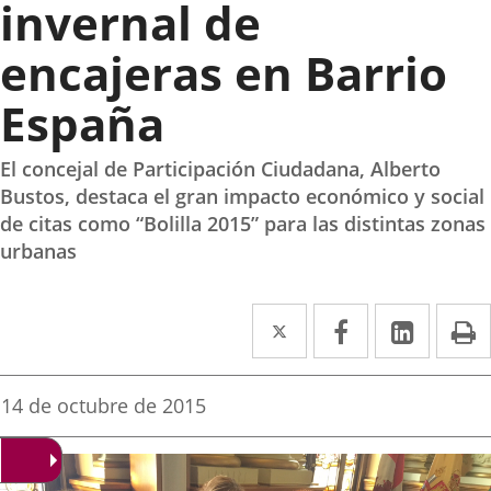
invernal de
encajeras en Barrio
España
El concejal de Participación Ciudadana, Alberto
Bustos, destaca el gran impacto económico y social
de citas como “Bolilla 2015” para las distintas zonas
urbanas
Twitter
Enlace
Facebook
Enlace
Linke
Enlace
I
a
a
a
una
una
una
Fecha
14 de octubre de 2015
de
aplicación
aplicación
aplica
la
noticia
externa.
externa.
extern