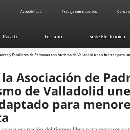
Accesibilidad
Trabaja con nosotros
Contac
Este
En
Para ti
Turismo
Sede Electrónica
enlace
a
se
u
adres y Familiares de Personas con Autismo de Valladolid unen fuerzas para u
abrirá
ap
en
ex
una
la Asociación de Padr
ventana
nueva.
smo de Valladolid une
adaptado para menore
ta
de ocio y ocupación del tiempo libre para menores co