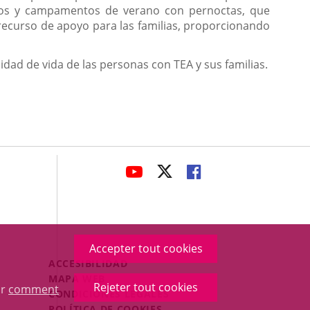
anos y campamentos de verano con pernoctas, que
 recurso de apoyo para las familias, proporcionando
idad de vida de las personas con TEA y sus familias.
avaHeaderSocial
ENLACE
ENLACE
ENLACE
A
A
A
UNA
UNA
UNA
APLICACIÓN
APLICACIÓN
APLICACIÓN
EXTERNA.
EXTERNA.
EXTERNA.
Accepter tout cookies
Menú
ACCESIBILIDAD
Legal
MAPA WEB
Rejeter tout cookies
ur
comment
Footer
CONDICIONES LEGALES
POLÍTICA DE COOKIES