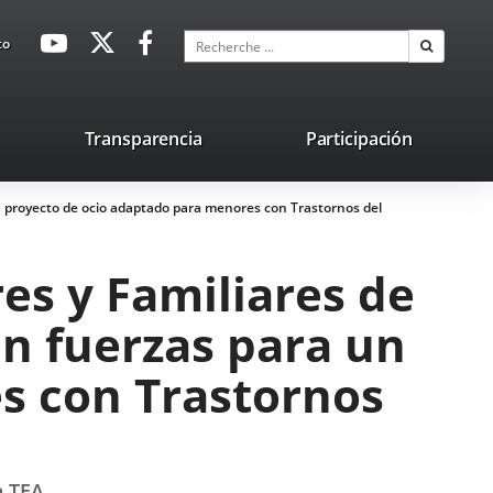
avaHeaderSocial
Enlace
Enlace
Enlace
Recherche
to
Recherch
a
a
a
una
una
una
aplicación
aplicación
aplicación
lace
Transparencia
Participación
externa.
externa.
externa.
na
n proyecto de ocio adaptado para menores con Trastornos del
licación
terna.
es y Familiares de
n fuerzas para un
s con Trastornos
n TEA.