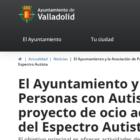
Portal
Saltar al contenido
avaTop
Web
del
Ayuntamiento
valladolid.es
El Ayuntamiento
Tu ciudad
de
Inicio
Actualidad
Noticias
El Ayuntamiento y la Asociación de P
Valladolid
Espectro Autista
El Ayuntamiento y 
Personas con Auti
proyecto de ocio 
del Espectro Autis
El objetivo principal es ofrecer actividades 