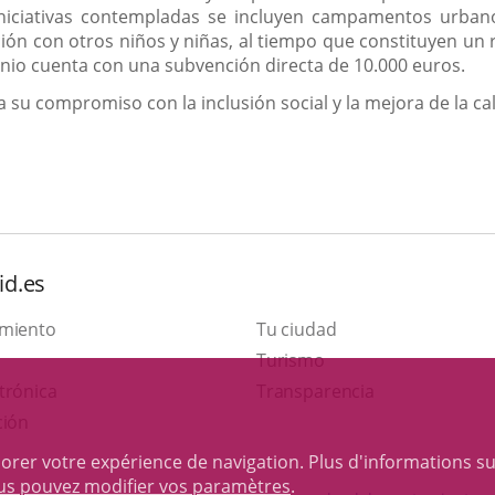
 iniciativas contempladas se incluyen campamentos urb
ción con otros niños y niñas, al tiempo que constituyen un
venio cuenta con una subvención directa de 10.000 euros.
 su compromiso con la inclusión social y la mejora de la cal
id.es
amiento
Tu ciudad
Este
Turismo
Enlace
enlace
trónica
Transparencia
a
se
ción
una
abrirá
iorer votre expérience de navigation. Plus d'informations s
aplicación
en
ous pouvez modifier vos paramètres
.