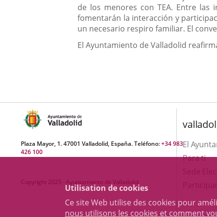
de los menores con TEA. Entre las
fomentarán la interacción y participa
un necesario respiro familiar. El con
El Ayuntamiento de Valladolid reafirma
valladol
El Ayunt
Plaza Mayor, 1. 47001 Valladolid, España. Teléfono:
+34 983
426 100
Para ti
Sede Elec
Copyright 2025 - Ayuntamiento de Valladolid
Participa
Utilisation de cookies
Ce site Web utilise des cookies pour amél
nous utilisons les cookies et comment v