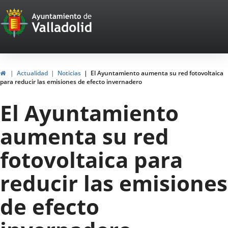
Portal
Saltar al contenido
Web
del
Ayuntamiento
Inicio
Actualidad
Noticias
El Ayuntamiento aumenta su red fotovoltaica
para reducir las emisiones de efecto invernadero
de
El Ayuntamiento
Valladolid
aumenta su red
fotovoltaica para
reducir las emisiones
de efecto