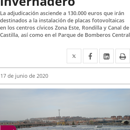
invernadero
La adjudicación asciende a 130.000 euros que irán
destinados a la instalación de placas fotovoltaicas
en los centros cívicos Zona Este, Rondilla y Canal de
Castilla, así como en el Parque de Bomberos Central
Twitter
Enlace
Facebook
Enlace
Linke
Enlace
I
a
a
a
una
una
una
Fecha
17 de junio de 2020
de
aplicación
aplicación
aplica
la
noticia
externa.
externa.
extern