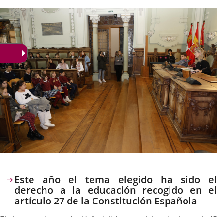
la
noticia
externa.
externa.
extern
Descripción
Este año el tema elegido ha sido el
derecho a la educación recogido en el
artículo 27 de la Constitución Española