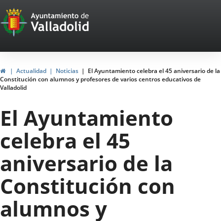
Portal
Saltar al contenido
Web
del
Ayuntamiento
Inicio
Actualidad
Noticias
El Ayuntamiento celebra el 45 aniversario de la
Constitución con alumnos y profesores de varios centros educativos de
de
Valladolid
Valladolid
El Ayuntamiento
celebra el 45
aniversario de la
Constitución con
alumnos y