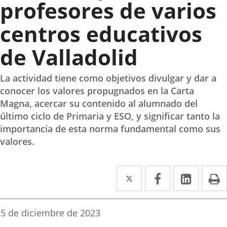
profesores de varios
centros educativos
de Valladolid
La actividad tiene como objetivos divulgar y dar a
conocer los valores propugnados en la Carta
Magna, acercar su contenido al alumnado del
último ciclo de Primaria y ESO, y significar tanto la
importancia de esta norma fundamental como sus
valores.
Twitter
Enlace
Facebook
Enlace
Linke
Enlace
I
a
a
a
una
una
una
Fecha
5 de diciembre de 2023
de
aplicación
aplicación
aplica