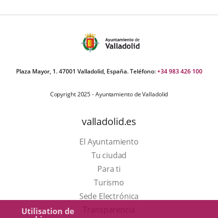
Plaza Mayor, 1. 47001 Valladolid, España. Teléfono:
+34 983 426 100
Copyright 2025 - Ayuntamiento de Valladolid
valladolid.es
El Ayuntamiento
Tu ciudad
Para ti
Este
Turismo
enlace
Enlace
Sede Electrónica
se
a
Transparencia
Utilisation de