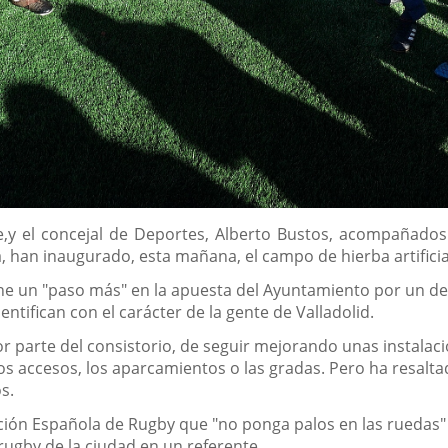
te,y el concejal de Deportes, Alberto Bustos, acompañados
a, han inaugurado, esta mañana, el campo de hierba artificia
one un "paso más" en la apuesta del Ayuntamiento por un de
entifican con el carácter de la gente de Valladolid.
r parte del consistorio, de seguir mejorando unas instalac
s accesos, los aparcamientos o las gradas. Pero ha resalta
s.
ción Española de Rugby que "no ponga palos en las ruedas" y
 rugby de la ciudad en un referente.