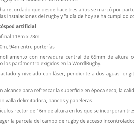
s, ha recordado que desde hace tres años se marcó por part
las instalaciones del rugby y "a día de hoy se ha cumplido co
ésped artificial
ificial.118m x 78m
0m, 94m entre porterías
onofilamento con nervadura central de 65mm de altura c
do los parámentro exigidos en la WordlRugby.
actado y nivelado con láser, pendiente a dos aguas longit
 alcance para refrescar la superficie en época seca; la calid
 valla delimitadora, bancos y papeleras.
báculos rector de 16m de altura en los que se incorporan t
eger la parcela del campo de rugby de acceso incontrolado