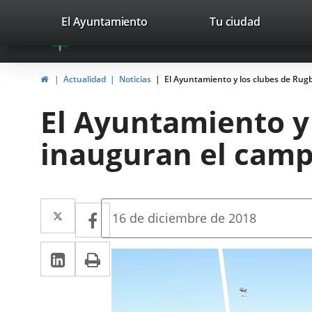
Portal
Saltar al contenido
valladolid.es
El Ayuntamiento
Tu ciudad
avaTop
Web
del
Inicio
Actualidad
Noticias
El Ayuntamiento y los clubes de Rugby
Ayuntamiento
El Ayuntamiento y 
de
inauguran el campo
Valladolid
Twitter
Enlace
Facebook
Enlace
Fecha
16 de diciembre de 2018
de
a
a
la
LinkedIn
Enlace
Imprimir
una
noticia
una
a
aplicación
aplicación
una
externa.
externa.