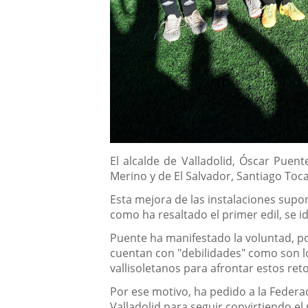
Descripción
El alcalde de Valladolid, Óscar Puen
Merino y de El Salvador, Santiago Toc
Esta mejora de las instalaciones sup
como ha resaltado el primer edil, se id
Puente ha manifestado la voluntad, po
cuentan con "debilidades" como son lo
vallisoletanos para afrontar estos reto
Por ese motivo, ha pedido a la Federa
Valladolid para seguir convirtiendo el