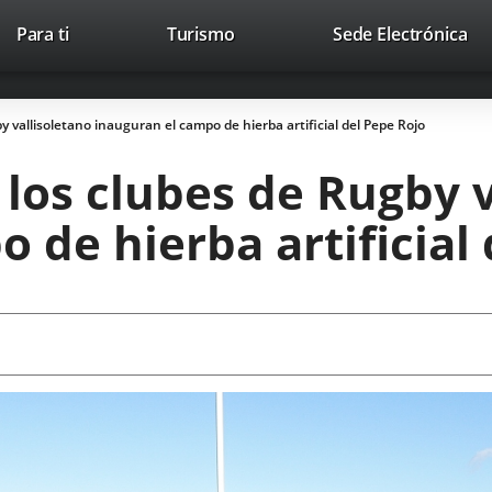
Este
En
Para ti
Turismo
Sede Electrónica
Accesibilidad
Trabaja con nosotros
Contac
enlace
a
se
un
abrirá
apl
 vallisoletano inauguran el campo de hierba artificial del Pepe Rojo
en
ext
una
los clubes de Rugby v
ventana
nueva.
 de hierba artificial