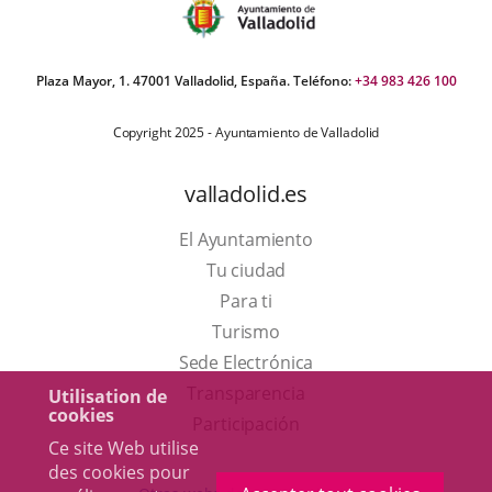
Plaza Mayor, 1. 47001 Valladolid, España. Teléfono:
+34 983 426 100
Copyright 2025 - Ayuntamiento de Valladolid
valladolid.es
El Ayuntamiento
Tu ciudad
Para ti
Este
Turismo
enlace
Enlace
Sede Electrónica
se
a
Transparencia
Utilisation de
cookies
abrirá
una
Participación
Ce site Web utilise
en
aplicación
des cookies pour
una
externa.