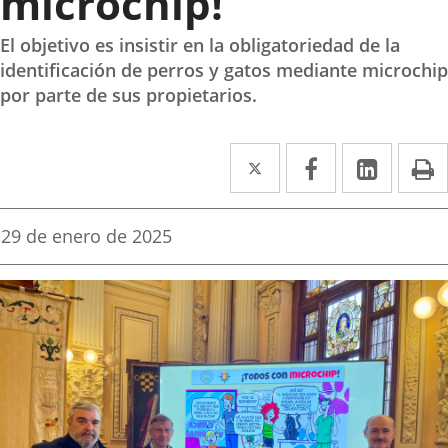
microchip!’
El objetivo es insistir en la obligatoriedad de la
identificación de perros y gatos mediante microchip
por parte de sus propietarios.
Twitter
Enlace
Facebook
Enlace
Linke
Enlace
I
a
a
a
una
una
una
Fecha
29 de enero de 2025
de
aplicación
aplicación
aplica
la
noticia
externa.
externa.
extern