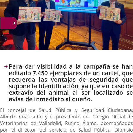
Descripción
Para dar visibilidad a la campaña se han
editado 7.450 ejemplares de un cartel, que
recuerda las ventajas de seguridad que
supone la identificación, ya que en caso de
extravío del animal al ser localizado se
avisa de inmediato al dueño.
El concejal de Salud Pública y Seguridad Ciudadana,
Alberto Cuadrado, y el presidente del Colegio Oficial de
Veterinarios de Valladolid, Rufino Álamo, acompañados
por el director del servicio de Salud Pública, Dionisio