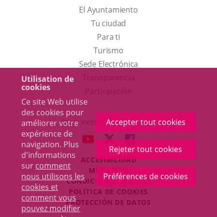
El Ayuntamiento
Tu ciudad
Para ti
Este
Turismo
enlace
Enlace
Sede Electrónica
se
a
Transparencia
Utilisation de
cookies
abrirá
una
Participación
Ce site Web utilise
en
aplicación
des cookies pour
una
externa.
Accepter tout cookies
Otras webs del ayuntamiento
améliorer votre
ventana
expérience de
aderSocial
ENLACE
ENLACE
ENLACE
navigation. Plus
nueva.
Rejeter tout cookies
A
A
A
d'informations
ACCESIBILIDAD
UNA
UNA
UNA
sur
comment
MAPA WEB
APLICACIÓN
APLICACIÓN
APLICACIÓN
nous utilisons les
Préférences de cookies
r
CONDICIONES LEGALES
EXTERNA.
EXTERNA.
EXTERNA.
cookies et
POLÍTICA DE COOKIES
comment vous
PROTECCIÓN DE DATOS
pouvez modifier
Toggl