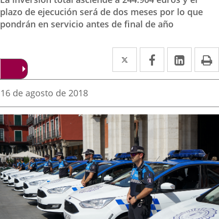
plazo de ejecución será de dos meses por lo que
pondrán en servicio antes de final de año
Twitter
Enlace
Facebook
Enlace
Linke
Enlace
I
a
a
a
una
una
una
Fecha
16 de agosto de 2018
de
aplicación
aplicación
aplica
la
noticia
externa.
externa.
extern