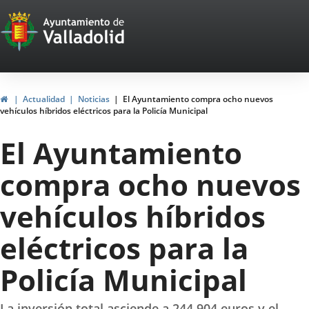
Portal
Saltar al contenido
Web
del
Ayuntamiento
Inicio
Actualidad
Noticias
El Ayuntamiento compra ocho nuevos
vehículos híbridos eléctricos para la Policía Municipal
de
El Ayuntamiento
Valladolid
compra ocho nuevos
vehículos híbridos
eléctricos para la
Policía Municipal
La inversión total asciende a 244.904 euros y el