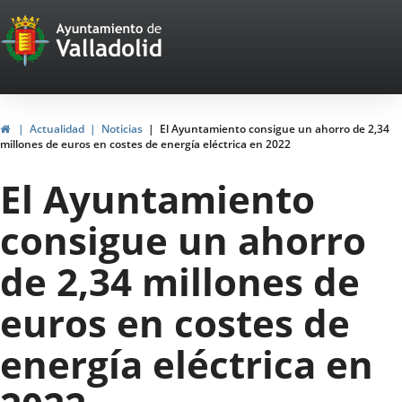
Portal
Saltar al contenido
Web
del
Ayuntamiento
Inicio
Actualidad
Noticias
El Ayuntamiento consigue un ahorro de 2,34
millones de euros en costes de energía eléctrica en 2022
de
El Ayuntamiento
Valladolid
consigue un ahorro
de 2,34 millones de
euros en costes de
energía eléctrica en