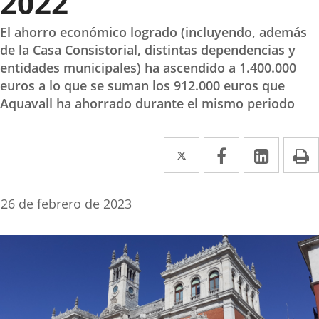
2022
El ahorro económico logrado (incluyendo, además
de la Casa Consistorial, distintas dependencias y
entidades municipales) ha ascendido a 1.400.000
euros a lo que se suman los 912.000 euros que
Aquavall ha ahorrado durante el mismo periodo
Twitter
Enlace
Facebook
Enlace
Linke
Enlace
I
a
a
a
una
una
una
Fecha
26 de febrero de 2023
de
aplicación
aplicación
aplica
la
noticia
externa.
externa.
extern