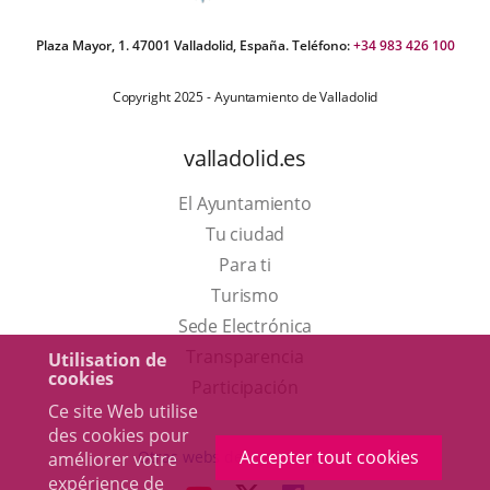
Plaza Mayor, 1. 47001 Valladolid, España. Teléfono:
+34 983 426 100
Copyright 2025 - Ayuntamiento de Valladolid
valladolid.es
El Ayuntamiento
Tu ciudad
Para ti
Este
Turismo
enlace
Enlace
Sede Electrónica
se
a
Transparencia
Utilisation de
cookies
abrirá
una
Participación
Ce site Web utilise
en
aplicación
des cookies pour
una
externa.
Accepter tout cookies
Otras webs del ayuntamiento
améliorer votre
ventana
expérience de