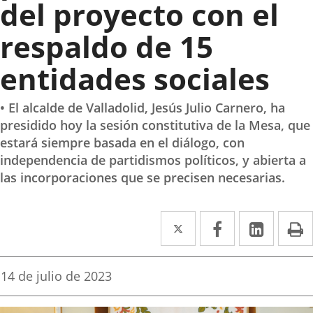
del proyecto con el
respaldo de 15
entidades sociales
• El alcalde de Valladolid, Jesús Julio Carnero, ha
presidido hoy la sesión constitutiva de la Mesa, que
estará siempre basada en el diálogo, con
independencia de partidismos políticos, y abierta a
las incorporaciones que se precisen necesarias.
Twitter
Enlace
Facebook
Enlace
Linke
Enlace
I
a
a
a
una
una
una
Fecha
14 de julio de 2023
de
aplicación
aplicación
aplica
la