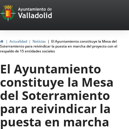
Portal
Saltar al contenido
Web
del
Ayuntamiento
Inicio
Actualidad
Noticias
El Ayuntamiento constituye la Mesa del
Soterramiento para reivindicar la puesta en marcha del proyecto con el
de
respaldo de 15 entidades sociales
Valladolid
El Ayuntamiento
constituye la Mesa
del Soterramiento
para reivindicar la
puesta en marcha