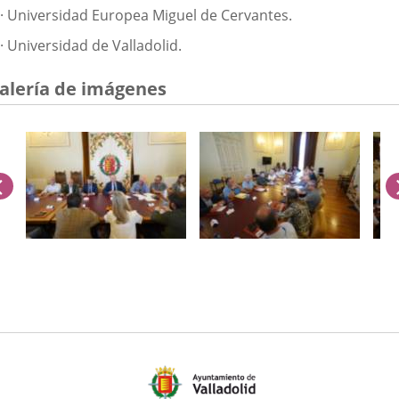
· Universidad Europea Miguel de Cervantes.
· Universidad de Valladolid.
alería de imágenes
anterior
úmero
e
apositivas: