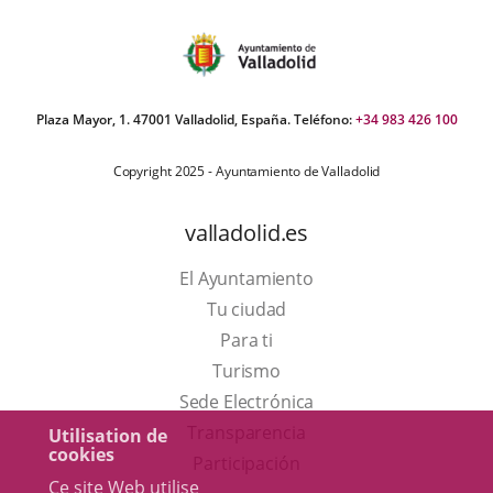
Plaza Mayor, 1. 47001 Valladolid, España. Teléfono:
+34 983 426 100
Copyright 2025 - Ayuntamiento de Valladolid
valladolid.es
El Ayuntamiento
Tu ciudad
Para ti
Este
Turismo
enlace
Enlace
Sede Electrónica
se
a
Transparencia
Utilisation de
cookies
abrirá
una
Participación
Ce site Web utilise