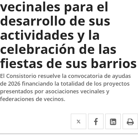
vecinales para el
desarrollo de sus
actividades y la
celebración de las
fiestas de sus barrios
El Consistorio resuelve la convocatoria de ayudas
de 2026 financiando la totalidad de los proyectos
presentados por asociaciones vecinales y
federaciones de vecinos.
Twitter
Enlace
Facebook
Enlace
Linke
Enlace
I
a
a
a