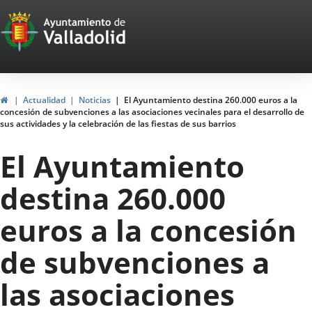
Portal
Saltar al contenido
Web
del
Ayuntamiento
Inicio
Actualidad
Noticias
El Ayuntamiento destina 260.000 euros a la
concesión de subvenciones a las asociaciones vecinales para el desarrollo de
de
sus actividades y la celebración de las fiestas de sus barrios
Valladolid
El Ayuntamiento
destina 260.000
euros a la concesión
de subvenciones a
las asociaciones