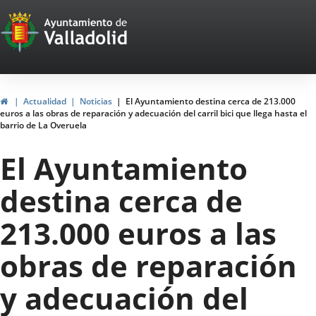
Portal
Saltar al contenido
Web
del
Ayuntamiento
Inicio
Actualidad
Noticias
El Ayuntamiento destina cerca de 213.000
euros a las obras de reparación y adecuación del carril bici que llega hasta el
de
barrio de La Overuela
Valladolid
El Ayuntamiento
destina cerca de
213.000 euros a las
obras de reparación
y adecuación del