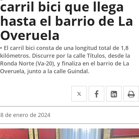
carril bici que llega
hasta el barrio de La
Overuela
• El carril bici consta de una longitud total de 1,8
kilómetros. Discurre por la calle Títulos, desde la
Ronda Norte (Va-20), y finaliza en el barrio de La
Overuela, junto a la calle Guindal.
Twitter
Enlace
Facebook
Enlace
Linke
Enlace
I
a
a
a
una
una
una
Fecha
8 de enero de 2024
de
aplicación
aplicación
aplica
la
noticia
externa.
externa.
extern