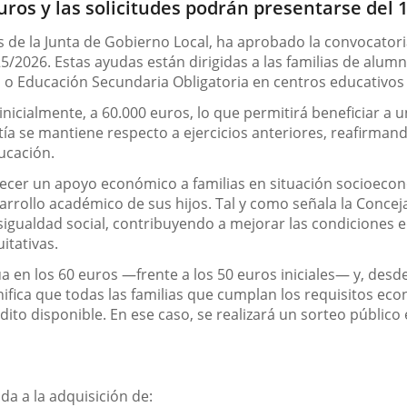
ros y las solicitudes podrán presentarse del 1
s de la Junta de Gobierno Local, ha aprobado la convocatori
5/2026. Estas ayudas están dirigidas a las familias de alum
a o Educación Secundaria Obligatoria en centros educativos
inicialmente, a 60.000 euros, lo que permitirá beneficiar 
tía se mantiene respecto a ejercicios anteriores, reafirma
ucación.
recer un apoyo económico a familias en situación socioeconó
sarrollo académico de sus hijos. Tal y como señala la Conce
esigualdad social, contribuyendo a mejorar las condiciones
itativas.
úa en los 60 euros —frente a los 50 euros iniciales— y, desd
nifica que todas las familias que cumplan los requisitos eco
ito disponible. En ese caso, se realizará un sorteo público e
da a la adquisición de: