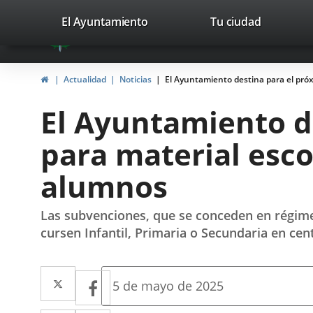
Portal
Saltar al contenido
valladolid.es
El Ayuntamiento
Tu ciudad
avaTop
Web
del
Inicio
Actualidad
Noticias
El Ayuntamiento destina para el pró
Ayuntamiento
El Ayuntamiento d
de
para material esco
Valladolid
alumnos
Las subvenciones, que se conceden en régimen
cursen Infantil, Primaria o Secundaria en cen
Twitter
Enlace
Facebook
Enlace
Fecha
5 de mayo de 2025
de
a
a
la