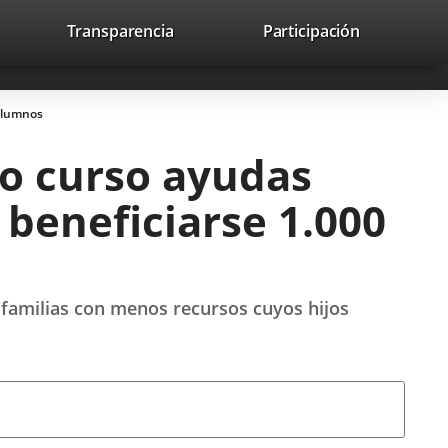
lace
Transparencia
Participación
avaHeaderSocial
Enlace
Enlace
Enlace
Recherche
to
Recherch
a
a
a
a
una
una
una
icación
aplicación
aplicación
aplicación
 alumnos
erna.
externa.
externa.
externa.
mo curso ayudas
 beneficiarse 1.000
 familias con menos recursos cuyos hijos