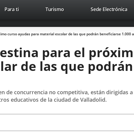
Este
En
Para ti
Turismo
Sede Electrónica
Accesibilidad
Trabaja con nosotros
Contac
enlace
a
se
un
abrirá
apl
ximo curso ayudas para material escolar de las que podrán beneficiarse 1.000
en
ext
una
estina para el próxi
ventana
nueva.
lar de las que podrán
 de concurrencia no competitiva, están dirigidas a
tros educativos de la ciudad de Valladolid.