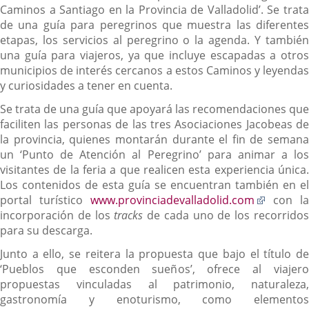
Caminos a Santiago en la Provincia de Valladolid’. Se trata
de una guía para peregrinos que muestra las diferentes
etapas, los servicios al peregrino o la agenda. Y también
una guía para viajeros, ya que incluye escapadas a otros
municipios de interés cercanos a estos Caminos y leyendas
y curiosidades a tener en cuenta.
Se trata de una guía que apoyará las recomendaciones que
faciliten las personas de las tres Asociaciones Jacobeas de
la provincia, quienes montarán durante el fin de semana
un ‘Punto de Atención al Peregrino’ para animar a los
visitantes de la feria a que realicen esta experiencia única.
Los contenidos de esta guía se encuentran también en el
Enlace
portal turístico
www.provinciadevalladolid.com
con la
a
incorporación de los
tracks
de cada uno de los recorrido
una
para su descarga.
aplicaci
Junto a ello, se reitera la propuesta que bajo el título de
externa.
‘Pueblos que esconden sueños’, ofrece al viajero
propuestas vinculadas al patrimonio, naturaleza,
gastronomía y enoturismo, como elementos