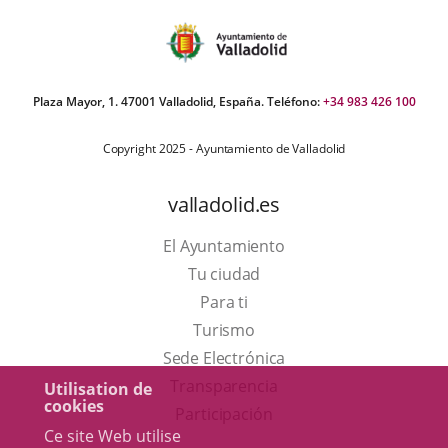
Plaza Mayor, 1. 47001 Valladolid, España. Teléfono:
+34 983 426 100
Copyright 2025 - Ayuntamiento de Valladolid
valladolid.es
El Ayuntamiento
Tu ciudad
Para ti
Este
Turismo
enlace
Enlace
Sede Electrónica
se
a
Transparencia
Utilisation de
cookies
abrirá
una
Participación
Ce site Web utilise
en
aplicación