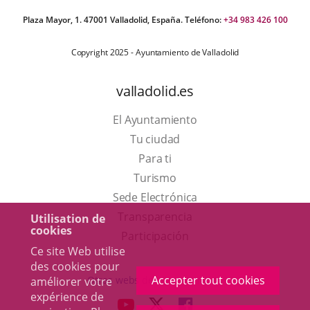
Plaza Mayor, 1. 47001 Valladolid, España. Teléfono:
+34 983 426 100
Copyright 2025 - Ayuntamiento de Valladolid
valladolid.es
El Ayuntamiento
Tu ciudad
Para ti
Este
Turismo
enlace
Enlace
Sede Electrónica
se
a
Transparencia
Utilisation de
cookies
abrirá
una
Participación
Ce site Web utilise
en
aplicación
des cookies pour
una
externa.
Accepter tout cookies
Otras webs del ayuntamiento
améliorer votre
ventana
expérience de
aderSocial
ENLACE
ENLACE
ENLACE