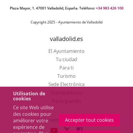
Plaza Mayor, 1. 47001 Valladolid, España. Teléfono:
+34 983 426 100
Copyright 2025 - Ayuntamiento de Valladolid
valladolid.es
El Ayuntamiento
Tu ciudad
Para ti
Este
Turismo
enlace
Enlace
Sede Electrónica
se
a
Transparencia
Utilisation de
cookies
abrirá
una
Participación
Ce site Web utilise
en
aplicación
des cookies pour
una
externa.
Accepter tout cookies
Otras webs del ayuntamiento
améliorer votre
ventana
expérience de
aderSocial
ENLACE
ENLACE
ENLACE