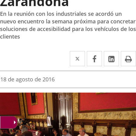
Zarandona
En la reunión con los industriales se acordó un
nuevo encuentro la semana próxima para concretar
soluciones de accesibilidad para los vehículos de los
clientes
Twitter
Enlace
Facebook
Enlace
Linke
Enlace
I
a
a
a
una
una
una
Fecha
18 de agosto de 2016
de
aplicación
aplicación
aplica
la
noticia
externa.
externa.
extern