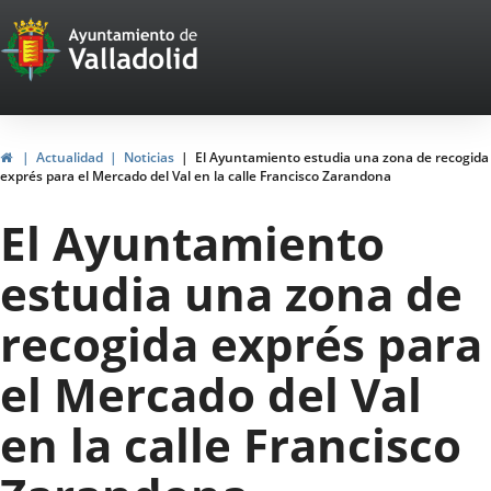
Portal
Saltar al contenido
Web
del
Ayuntamiento
Inicio
Actualidad
Noticias
El Ayuntamiento estudia una zona de recogida
exprés para el Mercado del Val en la calle Francisco Zarandona
de
El Ayuntamiento
Valladolid
estudia una zona de
recogida exprés para
el Mercado del Val
en la calle Francisco