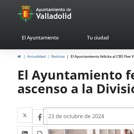
Portal
Saltar al contenido
avaTop
Web
del
Ayuntamiento
valladolid.es
El Ayuntamiento
Tu ciudad
de
Inicio
Actualidad
Noticias
El Ayuntamiento felicita al CBS Five V
Valladolid
El Ayuntamiento fel
ascenso a la Divis
Twitter
Enlace
Facebook
Enlace
Fecha
23 de octubre de 2024
de
a
a
la
LinkedIn
Enlace
Imprimir
una
noticia