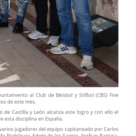
untamiento al Club de Béisbol y Sófbol (CBS) Five
ios de este mes.
 de Castilla y León alcanza este logro y con ello el
e esta disciplina en España.
o varios jugadores del equipo capitaneado por Carlos
do Rodríguez, Edwin de los Santos, Yerfran Pantoja,