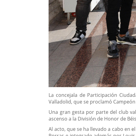
Descripción
La concejala de Participación Ciudad
Valladolid, que se proclamó Campeón d
Una gran gesta por parte del club val
ascenso a la División de Honor de Béis
Al acto, que se ha llevado a cabo en e
Porras e integrado además por Louis M