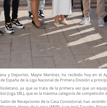
ana y Deportes, Mayte Martínez, ha recibido hoy en el Ay
e España de la Liga Nacional de Primera División a princip
lisoletano, ya que se trata de la primera vez que un equipo
bol (Liga SBL), que es la máxima categoría de competición d
l Salón de Recepciones de la Casa Consistorial, han asistid
artínez, Henry de la rosa (MVP), Juan José Tarache, Rolan