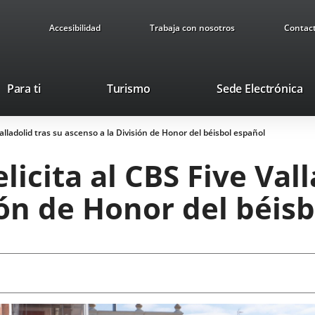
Accesibilidad
Trabaja con nosotros
Contac
Este
En
Para ti
Turismo
Sede Electrónica
enlace
a
se
u
alladolid tras su ascenso a la División de Honor del béisbol español
abrirá
ap
en
ex
icita al CBS Five Vall
una
ventana
ión de Honor del béis
nueva.