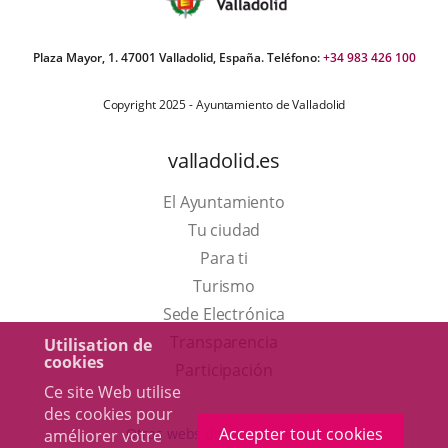
Plaza Mayor, 1. 47001 Valladolid, España. Teléfono:
+34 983 426 100
Copyright 2025 - Ayuntamiento de Valladolid
valladolid.es
El Ayuntamiento
Tu ciudad
Para ti
Este
Turismo
enlace
Enlace
Sede Electrónica
se
a
Transparencia
Utilisation de
cookies
abrirá
una
Participación
Ce site Web utilise
en
aplicación
des cookies pour
una
externa.
Accepter tout cookies
Otras webs del ayuntamiento
améliorer votre