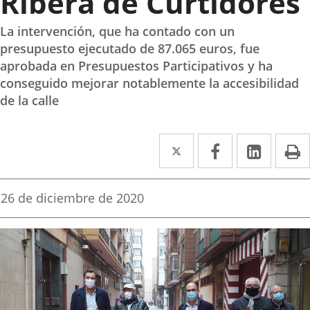
Ribera de Curtidores
La intervención, que ha contado con un
presupuesto ejecutado de 87.065 euros, fue
aprobada en Presupuestos Participativos y ha
conseguido mejorar notablemente la accesibilidad
de la calle
Twitter
Enlace
Facebook
Enlace
Linke
Enlace
I
a
a
a
una
una
una
Fecha
26 de diciembre de 2020
de
aplicación
aplicación
aplica
la
noticia
externa.
externa.
extern