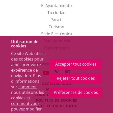
El Ayuntamiento
Tu ciudad
Para ti
Este
Turismo
enlace
Enlace
Sede Electrónica
se
a
Transparencia
Utilisation de
cookies
abrirá
una
Participación
Ce site Web utilise
en
aplicación
des cookies pour
una
externa.
Accepter tout cookies
Otras webs del ayuntamiento
améliorer votre
ventana
expérience de
aderSocial
ENLACE
ENLACE
ENLACE
navigation. Plus
nueva.
Rejeter tout cookies
A
A
A
d'informations
ACCESIBILIDAD
UNA
UNA
UNA
sur
comment
MAPA WEB
APLICACIÓN
APLICACIÓN
APLICACIÓN
nous utilisons les
Préférences de cookies
r
CONDICIONES LEGALES
EXTERNA.
EXTERNA.
EXTERNA.
cookies et
POLÍTICA DE COOKIES
comment vous
PROTECCIÓN DE DATOS
pouvez modifier
Toggl