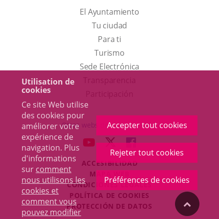
El Ayuntamiento
Tu ciudad
Para ti
Este
Turismo
enlace
Enlace
Sede Electrónica
se
a
Transparencia
Utilisation de
cookies
abrirá
una
Participación
Ce site Web utilise
en
aplicación
des cookies pour
una
externa.
Accepter tout cookies
Otras webs del ayuntamiento
améliorer votre
ventana
expérience de
aderSocial
ENLACE
ENLACE
ENLACE
navigation. Plus
nueva.
Rejeter tout cookies
A
A
A
d'informations
ACCESIBILIDAD
UNA
UNA
UNA
sur
comment
MAPA WEB
APLICACIÓN
APLICACIÓN
APLICACIÓN
nous utilisons les
Préférences de cookies
r
CONDICIONES LEGALES
EXTERNA.
EXTERNA.
EXTERNA.
cookies et
POLÍTICA DE COOKIES
comment vous
"Volver
PROTECCIÓN DE DATOS
pouvez modifier
Toggl