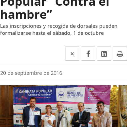
Popular “Contra el
hambre”
Las inscripciones y recogida de dorsales pueden
formalizarse hasta el sábado, 1 de octubre
Twitter
Enlace
Facebook
Enlace
Linke
Enlace
I
a
a
a
una
una
una
Fecha
20 de septiembre de 2016
de
aplicación
aplicación
aplica
la
noticia
externa.
externa.
extern