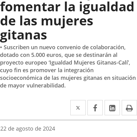
fomentar la igualdad
de las mujeres
gitanas
• Suscriben un nuevo convenio de colaboración,
dotado con 5.000 euros, que se destinarán al
proyecto europeo ‘Igualdad Mujeres Gitanas-Calí’,
cuyo fin es promover la integración
socioeconómica de las mujeres gitanas en situación
de mayor vulnerabilidad.
Twitter
Enlace
Facebook
Enlace
Linke
Enlace
I
a
a
a
una
una
una
Fecha
22 de agosto de 2024
de
aplicación
aplicación
aplica