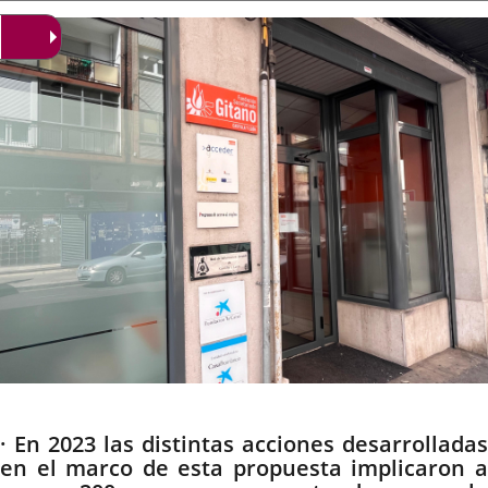
la
noticia
externa.
externa.
extern
Descripción
· En 2023 las distintas acciones desarrolladas
en el marco de esta propuesta implicaron a