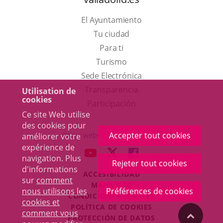
El Ayuntamiento
Tu ciudad
Para ti
Este
Turismo
enlace
Enlace
Sede Electrónica
se
a
Transparencia
Utilisation de
cookies
abrirá
una
Participación
Ce site Web utilise
en
aplicación
des cookies pour
una
externa.
Accepter tout cookies
Otras webs del ayuntamiento
améliorer votre
ventana
expérience de
aderSocial
ENLACE
ENLACE
ENLACE
navigation. Plus
nueva.
Rejeter tout cookies
A
A
A
d'informations
ACCESIBILIDAD
UNA
UNA
UNA
sur
comment
MAPA WEB
APLICACIÓN
APLICACIÓN
APLICACIÓN
nous utilisons les
Préférences de cookies
r
CONDICIONES LEGALES
EXTERNA.
EXTERNA.
EXTERNA.
cookies et
POLÍTICA DE COOKIES
comment vous
"Volver
PROTECCIÓN DE DATOS